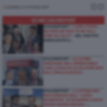
GUARDA LA FOTOGALLERY
ULTIMI DAGOREPORT
DAGOREPORT –
CARO CONTE...
MA PERCHÉ NON TE NE VAI A
FARE IN CULO?!
- NEL PARTITO
DEMOCRATICO…
DAGOREPORT -
LE ULTIME
SPERANZE DELL’IRRIDUCIBILE
LUIGI LOVAGLIO DI SALVARE MPS
DALL’OPAS DI INTESA…
DAGOREPORT –
LA STORIA MAI
RACCONTATA DELL'''ASTIO
SPUMANTE'' DI GIUSEPPE CONTE
VERSO MARIO DRAGHI
-…