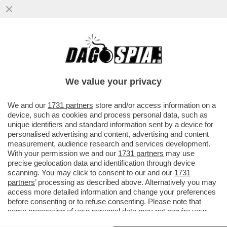
We value your privacy
We and our
1731 partners
store and/or access information on a
device, such as cookies and process personal data, such as
unique identifiers and standard information sent by a device for
personalised advertising and content, advertising and content
measurement, audience research and services development.
With your permission we and our
1731 partners
may use
precise geolocation data and identification through device
scanning. You may click to consent to our and our
1731
partners
’ processing as described above. Alternatively you may
access more detailed information and change your preferences
CANDELA FLASH! LA "SANTA" DEL SABATO SERA!
IL
before consenting or to refuse consenting. Please note that
30 MAGGIO A MEZZANOTTE L'EX MINISTRA DEL
some processing of your personal data may not require your
TURISMO, DANIELA SANTANCHÈ, E IL COMPAGNO
consent, but you have a right to object to such processing. Your