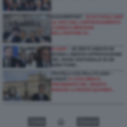
DAGOREPORT -
SI ACCAVALLANO
LE VOCI SUL CORTEGGIAMENTO
A ENRICO MENTANA
DELL’EDITORE DI…
FLASH!
– SE IERI È ANDATA IN
SCENA L’INEDITA APPROVAZIONE
DEL PIANO EDITORIALE DI UN
DIRETTORE…
FRATELLI COLTELLI FLASH! –
CHISSÀ
A COSA MIRA IL
PRESIDENTE DEL SENATO
IGNAZIO LA RUSSA QUANDO…
VIDEO
GALLERY