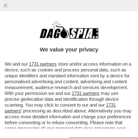
We value your privacy
We and our
1731 partners
store and/or access information on a
device, such as cookies and process personal data, such as
unique identifiers and standard information sent by a device for
personalised advertising and content, advertising and content
measurement, audience research and services development.
With your permission we and our
1731 partners
may use
precise geolocation data and identification through device
scanning. You may click to consent to our and our
1731
partners
’ processing as described above. Alternatively you may
CIAK, MI GIRA -
INDOVINATE CHI È PRIMO?
access more detailed information and change your preferences
OVVIAMENTE IL TERRIBILE BIOPIC DI MICHAEL
before consenting or to refuse consenting. Please note that
JACKSON, “MICHAEL”, DIRETTO DA ANTOINE FUQUA.
some processing of your personal data may not require your
MALGRADO RECENSIONI TERRIBILI
("GUARDARLO È
consent, but you have a right to object to such processing. Your