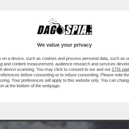
We value your privacy
 on a device, such as cookies and process personal data, such as uni
ising and content measurement, audience research and services deve
gh device scanning. You may click to consent to our and our
1731 par
ferences before consenting or to refuse consenting. Please note th
essing. Your preferences will apply to this website only. You can cha
on at the bottom of the webpage.