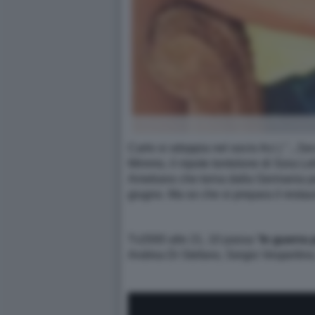
Carlo si sdoppia nel socio Aci ( "...S
Mimmo, il nipote tontolone di Sora Lella
Ametrano che torna dalla Germania per 
giugno. Ma so che si prepara il resta
Tv2000 alle 21, 10 passa “
In guerra 
Andrea Di Stefano, Sergio Vespertino