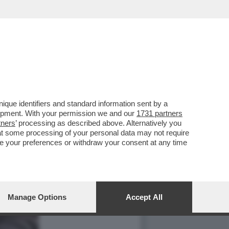
que identifiers and standard information sent by a
lopment. With your permission we and our
1731 partners
tners
’ processing as described above. Alternatively you
at some processing of your personal data may not require
nge your preferences or withdraw your consent at any time
Manage Options
Accept All