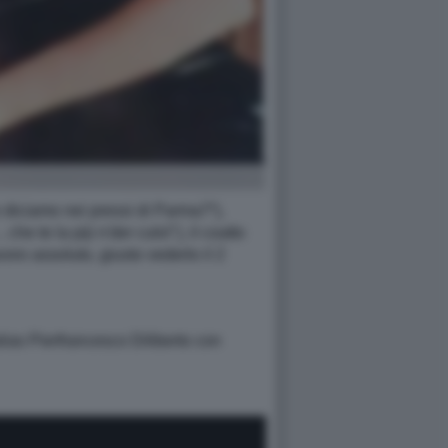
e diciamo nei pressi di Parma?”),
he te la piji n'der culo!"), il coatto
oro assoluto, giusto vederlo il 2
alias Pierfrancesco Diliberto con