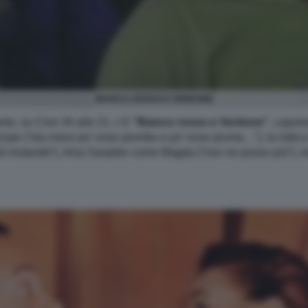
BIANCO, ROSSO E VERDONE
nto, su Cine 34 alle 21, c’è
“Bianco rosso e Verdone”
, capola
cipe (“sta mano po’ esse piombo e po’ esse piuma…”), la mitica
 di mutande”), Irina Sanpiter come Magda (“non ne posso più”), 