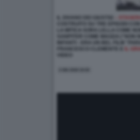
IL DIVANO DEI GIUSTI/2
– STASER
COSTRUITO SU TRE EPISODI CON
LA MITICA SORA LELLA COME NON
SANPITER COME MAGDA (“NON N
INFANTI - ERA UN BEL FILM “P
FRANCESCO CLEMENTE E
IL G
VIDEO
2 GIU 2026 19:30