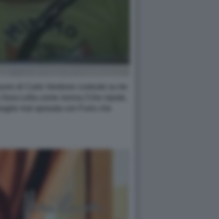
voro di Carlo Verdone costruito su tre
 Sora Lella come nonna (“che nipote,
moglie mal sposata con Furio che