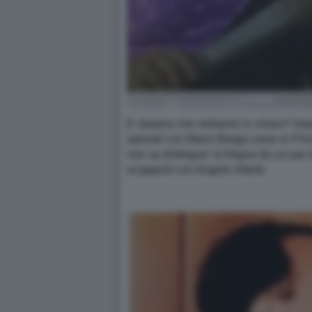
E stasera che vediamo in chiaro? Inta
episodi con Mario Brega come er Prin
non sa distingue’ la fregna da un par
scapperà con Angelo Infanti.