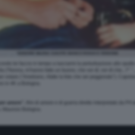
VERDONE MILENA VUKOTIC BIANCO ROSSO E VERDONE
econdo lei faccio in tempo a lasciarmi la perturbazione alle spall
 (“Nonna, m'hanno fatto un buono, che vor dì, vor dì che...?" "... c
votare ("Ametrano, rifatte la foto che sei peggiorato"). Capolav
uro in 4K a Bologna.
per amore”,
film di amore e di guerra diretto interpretato da Pif 
, Maurizio Bologna.