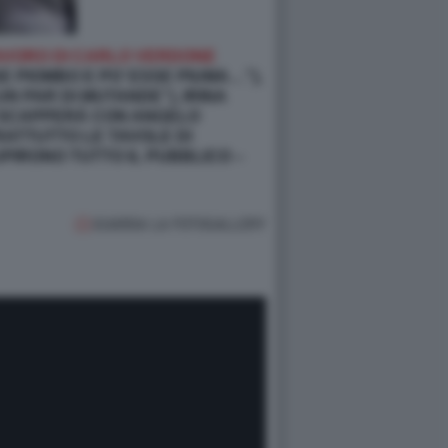
LAVORO DI CARLO VERDONE
E PIOMBO E PO’ ESSE PIUMA…”),
N PAR DI MUTANDE”), IRINA
E SCAPPERÀ CON ANGELO
RATTUTTO LE TAVOLE DI
PIRONO TUTTO IL PUBBLICO –
GUARDA LA FOTOGALLERY