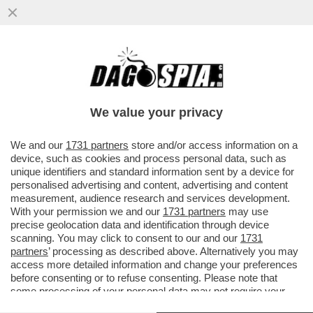
We value your privacy
We and our
1731 partners
store and/or access information on a
device, such as cookies and process personal data, such as
unique identifiers and standard information sent by a device for
personalised advertising and content, advertising and content
measurement, audience research and services development.
With your permission we and our
1731 partners
may use
precise geolocation data and identification through device
scanning. You may click to consent to our and our
1731
partners
’ processing as described above. Alternatively you may
access more detailed information and change your preferences
FLASH! - CHRISTIAN DE SICA, MA QUALI ACCOUNT
before consenting or to refuse consenting. Please note that
SEGUI? GLI OCCHIUTI TWITTAROLI HANNO NOTATO
some processing of your personal data may not require your
CHE, SU INSTAGRAM,
IL MARAMALDO ATTORE
consent, but you have a right to object to such processing. Your
75ENNE E' UN FOLLOWER DELL'ACCOUNT