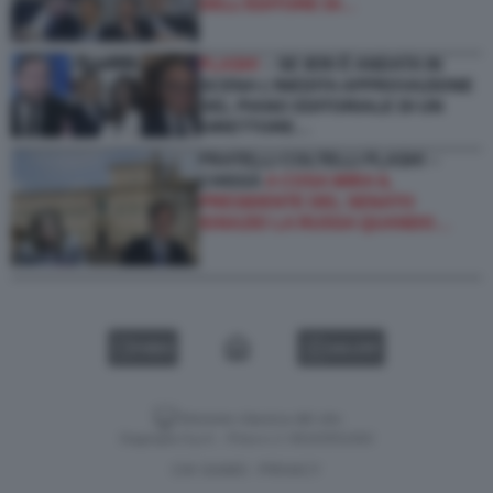
DELL’EDITORE DI…
FLASH!
– SE IERI È ANDATA IN
SCENA L’INEDITA APPROVAZIONE
DEL PIANO EDITORIALE DI UN
DIRETTORE…
FRATELLI COLTELLI FLASH! –
CHISSÀ
A COSA MIRA IL
PRESIDENTE DEL SENATO
IGNAZIO LA RUSSA QUANDO…
VIDEO
GALLERY
Versione classica del sito
Dagospia S.p.A. - P.iva e c.f. 06163551002
CHI SIAMO
PRIVACY
-