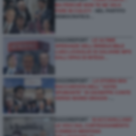
MA PERCHÉ NON TE NE VAI A
FARE IN CULO?!
- NEL PARTITO
DEMOCRATICO…
DAGOREPORT -
LE ULTIME
SPERANZE DELL’IRRIDUCIBILE
LUIGI LOVAGLIO DI SALVARE MPS
DALL’OPAS DI INTESA…
DAGOREPORT –
LA STORIA MAI
RACCONTATA DELL'''ASTIO
SPUMANTE'' DI GIUSEPPE CONTE
VERSO MARIO DRAGHI
-…
DAGOREPORT -
SI ACCAVALLANO
LE VOCI SUL CORTEGGIAMENTO
A ENRICO MENTANA