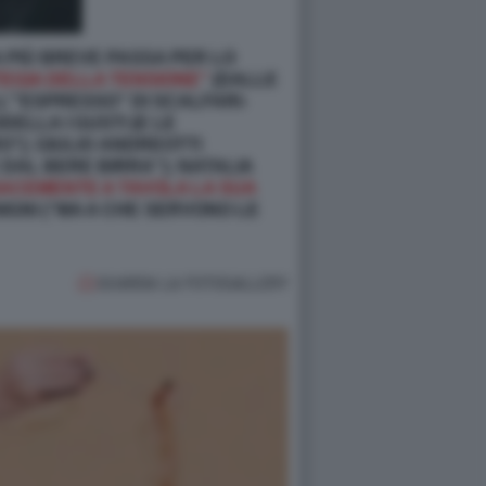
A PIÙ BREVE PASSA PER LO
EGIA DELLA TENSIONE''
(DALLE
L’”ESPRESSO” DI SCALFARI-
DELLA I GUSTI (E LE
’’); GIULIO ANDREOTTI
 DAL BERE BIRRA''); NATALIA
ENACEMENTE A TAVOLA LA SUA
GNI (“MA A CHE SERVONO LE
GUARDA LA FOTOGALLERY