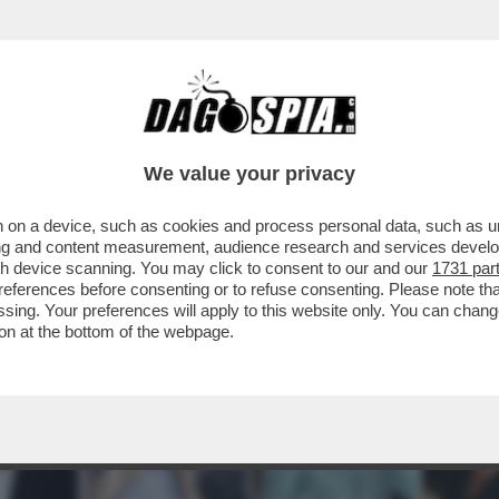
We value your privacy
 on a device, such as cookies and process personal data, such as uni
ising and content measurement, audience research and services deve
gh device scanning. You may click to consent to our and our
1731 par
ferences before consenting or to refuse consenting. Please note th
essing. Your preferences will apply to this website only. You can cha
on at the bottom of the webpage.