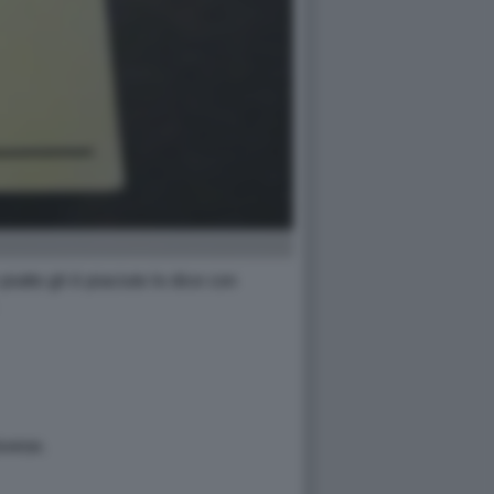
atto gli è piaciuto lo dice con
iovese.