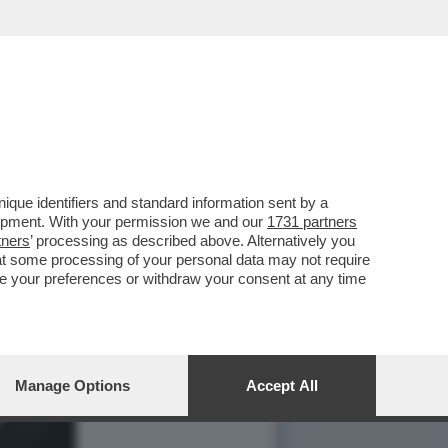
que identifiers and standard information sent by a
lopment. With your permission we and our
1731 partners
tners
’ processing as described above. Alternatively you
at some processing of your personal data may not require
nge your preferences or withdraw your consent at any time
Manage Options
Accept All