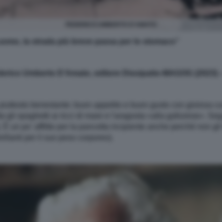
FEDERICO UMBERTO D'AMATO
 uomo, la strada più breve passa per lo stomaco”
ederico Umberto D’Amato, editore Dissipatio-MAGOG (2023) –
 piuttosto benestante: buon appetito e buon gusto con gioiosa curio
ta gli spaghetti ai ricci di mare e l'aragosta «alla gallurese». S
 È un po' afflitto per la pancetta incipiente anche perché non gli 
illanti per il suo peso corporeo).