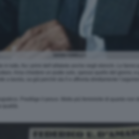
GIANNI AGNELLI 1
ato in tutto, fra i primi dell’alfabeto anche negli elenchi. Lo fann
iuttaro. Ama chiedere un piatto solo, spesso quello del giorno,
e a tavola, sa già perché sta lì e affronta direttamente l’argom
angiatrice. Predilige il pesce. Molto più femminile di quanto non d
a qualità.