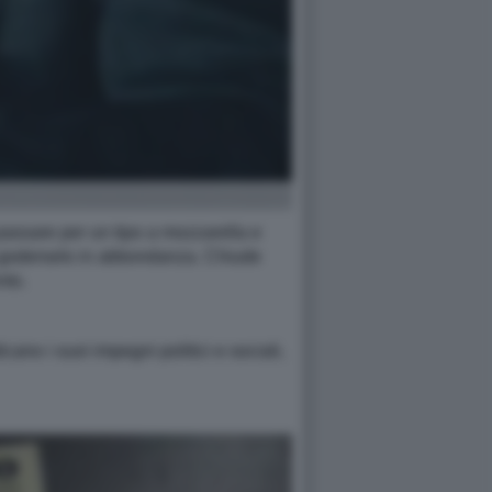
o passare per un tipo a mozzarella e
 e goderselo in abbondanza. Chiude
ento.
icano i suoi impegni politici e sociali,