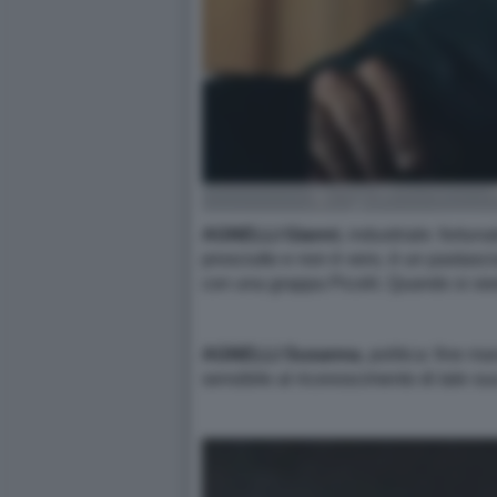
AGNELLI Gianni
, industriale: fortun
prosciutto e non è vero, è un pastasc
con una grappa Picolit. Quando si sied
AGNELLI Susanna
, politica: fine m
sensibile al riconoscimento di tale su