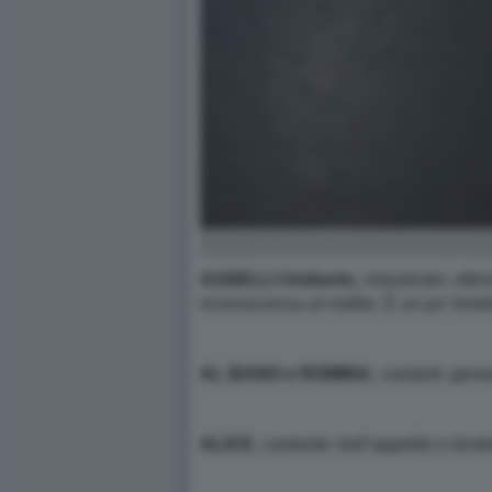
AGNELLI Umberto
, industriale: ot
riconoscenza al maître. È un po’ timid
AL BANO e ROMINA
, cantanti: gen
ALICE
, cantante: bell’appetito e tend