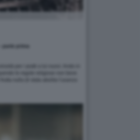
 parte prima
sità per i piatti a lui nuovi. Ando in
eguendo le regole religiose non beve
frutta nulla (è stata abolita l'usanza