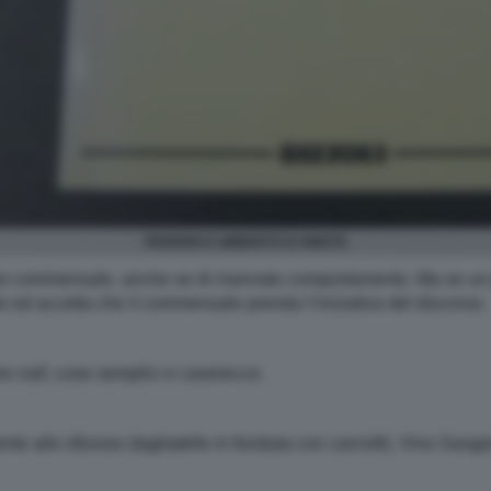
FEDERICO UMBERTO D'AMATO
timo commensale, anche se di riservato comportamento. Ma se un pi
o ed accetta che il commensale prenda l’iniziativa del discorso.
ere naif, cose semplici e caserecce.
ente allo sfizioso (tagliatelle in fonduta con carciofi). Vino Sang