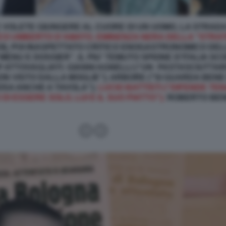
SE VOLETE GIUNGERE AL CUORE DI UN UOMO, LA STRAD
CO UMBERTO D’AMATO, EMINENZA NERA DELLA ''STRAT
OI), POI INASPETTATO CRITICO ENOGASTRONOMICO DEL
ENU E DOSSIER”, IL PIU' TEMUTO SPIONE D'ITALIA SCO
 ATTOVAGLIATI: GIANNI AGNELLI (“UN PASTASCIUTTARO
ON VISTO DALLA MOGLIE''); ARBORE (''SI GUARDA BENE
IOSA ANCHE A TAVOLA'');
LUCIO BATTISTI (“DIFENDE T
DI ESSERE SOLO, LUI E IL SUO PIATTO”);
ROBERTO BENI