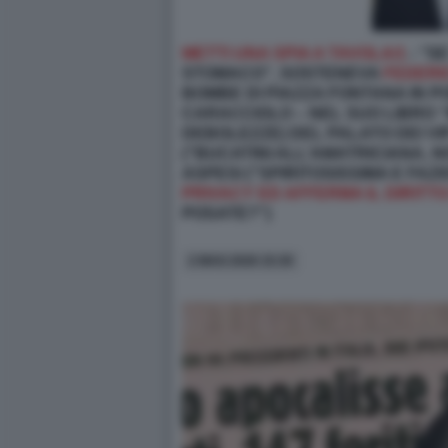
METTI UNA SPIA A TAVOLA/1
- ‘’
STOMACO”, SOSTENEVA
FEDERI
BOMBE DI PIAZZA FONTANA IN P
CARACCIOLO – NEL SUO LIBRO “M
DEBOLEZZE) DEL PALATO DEI VIP
(''BUCATINI ALL’AMATRICIANA, N
ASPESI (''SPIRITOSISSIMA E FAZ
PRIVACY ED AFFERMA IL DIRITTO 
POSATE?”)
2 MAG 2026 15:30