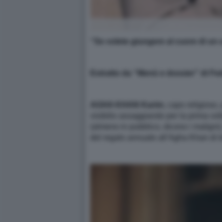
‘’Se volete giungere al cuore di un
Estratto da “Menù e dossier” di F
AGHA KHAN Karim
, capo religioso,
visibilio assaggiando per la prima vol
(almeno in pubblico, dicono i maligni).
del regalo annuale all’Agha Khan di br