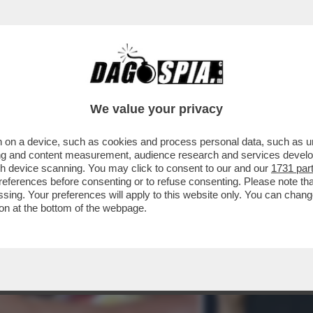
We value your privacy
 on a device, such as cookies and process personal data, such as uni
ising and content measurement, audience research and services deve
gh device scanning. You may click to consent to our and our
1731 par
ferences before consenting or to refuse consenting. Please note th
essing. Your preferences will apply to this website only. You can cha
on at the bottom of the webpage.