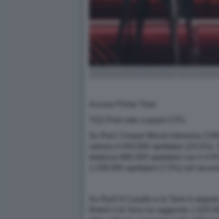
Access Prime Time
TG2 Post sale a quasi il 5%.
Su Rai1 Cinque Minuti interessa 3.992.
raduna 4.454.000 spettatori (24.5%).
totalizza 890.000 spettatori con il 4.
1.339.000 spettatori (7.5%) nel secon
Su Rai3 Il Cavallo e la Torre è segui
Rete4 4 di Sera ha raggiunto 1.025.000