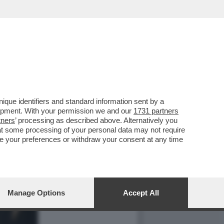
que identifiers and standard information sent by a
lopment. With your permission we and our
1731 partners
tners
’ processing as described above. Alternatively you
at some processing of your personal data may not require
nge your preferences or withdraw your consent at any time
Manage Options
Accept All