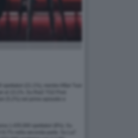
 spettatori (21.1%), mentre Affari Tuoi
ari al 13.1%. Su Rai2 TG2 Post
tori (5.2%) nel primo episodio e
iona 1.435.000 spettatori (8%). Su
 il 6.7% nella seconda parte. Su La7