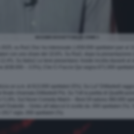
MASSIMO BOSSETTI BELVE CRIME 5
no 2025, su Rai1 Doc ha interessato 1.659.000 spettatori pari a
atori con uno share del 10.6%. Su Rai2, dopo la presentazione
l 12.4%. Su Italia1 Le Iene presentano: Inside incolla davanti al 
e (638.000 – 3.5%), Che Ci Faccio Qui segna 671.000 spettator
za un a.m. di 613.000 spettatori (5%). Su La7 DiMartedì raggiu
te finale chiamata DiMartedì Più. Su Tv8 la partita di Qualificazi
n l’1.9%. Sul Nove Comedy Match – Best Of raduna 380.000 spett
ai4 Diabolik – Ginko all’attacco! è scelto da .000 spettatori (%).
 1917 sigla .000 spettatori (%).