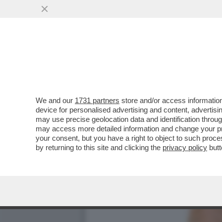
We and our
1731 partners
store and/or access information
device for personalised advertising and content, advert
may use precise geolocation data and identification throu
may access more detailed information and change your pre
your consent, but you have a right to object to such proc
by returning to this site and clicking the
privacy policy
butt