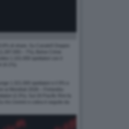
l 10.8% di share. Su Canale5 Doppio
 (1.287.000 – 7%), Belve Crime
video 1.101.000 spettatori con il
i (4.1%).
nge 1.321.000 spettatori e il 9% e
oni ai Mondiali 2026 – Finlandia-
atori (2.3%). Sul 20 Pacific Rim fa
 Su Iris Uomini e cobra è seguito da