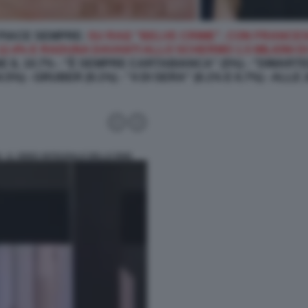
 PIACE SEMPRE:
SU RAI2 "BELVE CRIME", CON FRANCE
12.4% E RADUNA DAVANTI ALLO SCHERMO 1.5 MILIONI 
IL 10.7% - "È SEMPRE CARTABIANCA" (5%) - "DIMARTEDÌ
5%) - GRUBER (9.1%) - "4 DI SERA" (6.1% E 6.7%) - ALLE 20
 IL VIDEO INTEGRALE DELLE IENE