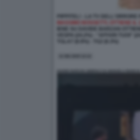
PIPPITEL! - LA TV DELL'ORRORE
MASSIMO BOSSETTI, OTTIENE IL 
IENE SU DAVIDE BARZAN OTTIENE 
VESPA (24.2%) - "AFFARI TUOI" (24.
TGLA7 (6.9%) - TG2 (6.3%)
11 GIU 2025 12:12
DAVIDE BARZAN ABBRACCIA MANUELA BIANCHI -