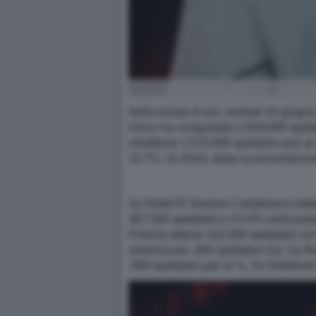
Nella serata di ieri, martedì 10 giug
Gioco ha conquistato 1.659.000 spett
intrattiene 1.570.000 spettatori pari a
10.7%. Su Rai3, dopo la presentazion
Su Rete4 È Sempre Cartabianca totaliz
367.000 spettatori e il 6.4% nella par
Polonia ottiene 322.000 spettatori co
sintonizzare .000 spettatori (%). Su R
.000 spettatori pari al %. Su RaiMovie