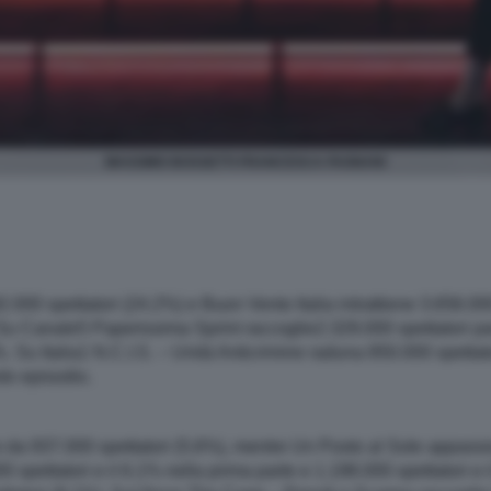
MASSIMO BOSSETTI FRANCESCA FAGNANI
000 spettatori (24.2%) e Buon Vento Italia intrattiene 3.656.000
 Su Canale5 Paperissima Sprint raccoglie2.329.000 spettatori p
9%. Su Italia1 N.C.I.S. – Unità Anticrimine raduna 850.000 spetta
do episodio.
to da 937.000 spettatori (5.6%), mentre Un Posto al Sole appass
 spettatori e il 6.1% nella prima parte e 1.198.000 spettatori e