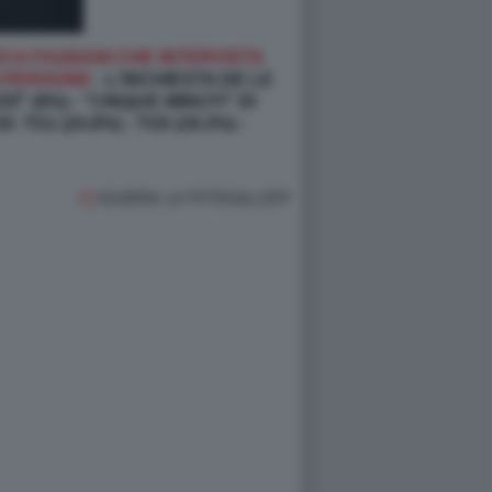
SCA FAGNANI CHE INTERVISTA
DI PERSONE
- L'INCHIESTA DE LE
" (9%) - "CINQUE MINUTI" DI
: TG1 (24.8%) - TG5 (18.2%) -
GUARDA LA FOTOGALLERY