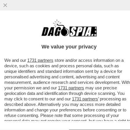
We value your privacy
We and our
1731 partners
store and/or access information on a
device, such as cookies and process personal data, such as
unique identifiers and standard information sent by a device for
personalised advertising and content, advertising and content
measurement, audience research and services development. With
your permission we and our
1731 partners
may use precise
LO RICONOSCETE? È UNA STAR DELLA MUSICA
geolocation data and identification through device scanning. You
ITALIANA CHE HA RACCONTATO IN TV DI ESSERE
may click to consent to our and our
1731 partners
’ processing as
STATO DISCRIMINATO A SANREMO: ''VOLEVO
described above. Alternatively you may access more detailed
CANTARE UNA CANZONE IN COPPIA CON MIO
information and change your preferences before consenting or to
MARITO. LO STESSO BRANO CHE SECONDO LUI
refuse consenting. Please note that some processing of your
PIACQUE L'ANNO PRECEDENTE
personal data may not require your consent, but you have a right t
object to such processing. Your preferences will apply to this