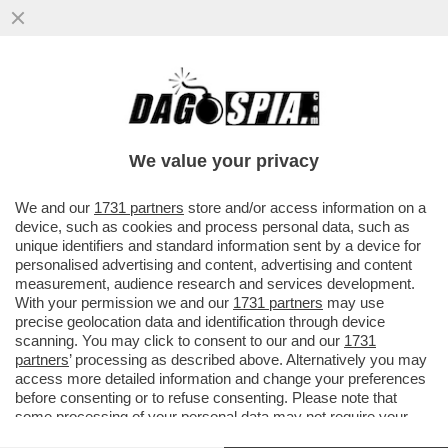
We value your privacy
We and our
1731 partners
store and/or access information on a
device, such as cookies and process personal data, such as
unique identifiers and standard information sent by a device for
personalised advertising and content, advertising and content
measurement, audience research and services development.
With your permission we and our
1731 partners
may use
precise geolocation data and identification through device
scanning. You may click to consent to our and our
1731
partners
’ processing as described above. Alternatively you may
access more detailed information and change your preferences
DA ZAMPOLLI ZAMPILLANO QUERELE –
L’INVIATO
before consenting or to refuse consenting. Please note that
SPECIALE DI TRUMP DENUNCIA “REPORT” DOPO IL
some processing of your personal data may not require your
SERVIZIO CON L’INTERVISTA ALLA MODELLA
consent, but you have a right to object to such processing. Your