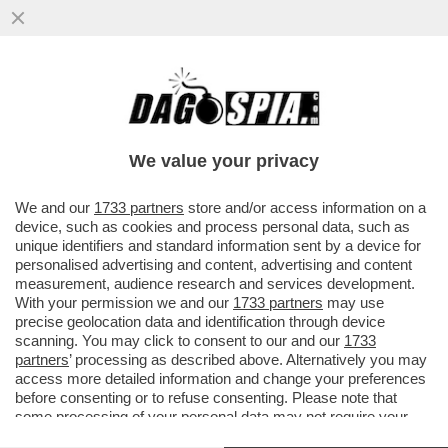
We value your privacy
We and our
1733 partners
store and/or access information on a
device, such as cookies and process personal data, such as
unique identifiers and standard information sent by a device for
personalised advertising and content, advertising and content
measurement, audience research and services development.
With your permission we and our
1733 partners
may use
precise geolocation data and identification through device
scanning. You may click to consent to our and our
1733
partners
’ processing as described above. Alternatively you may
access more detailed information and change your preferences
before consenting or to refuse consenting. Please note that
some processing of your personal data may not require your
“BASTA SCUOLA FACILE, O SI SELEZIONA O È
consent, but you have a right to object to such processing. Your
DECADENZA” –
CATTIVE NOTIZIE PER I FANCAZZISTI