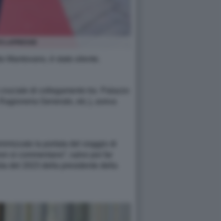
TO LAPRESSE
o Mantovano, è stato silente.
lo cruciale di collegamento tra Palazzo
, Ragioneria Generale, etc.), aveva
nimizzato la portata del viaggio di
on si commentano”, salvo poi far
sita del 2023 della presidente della