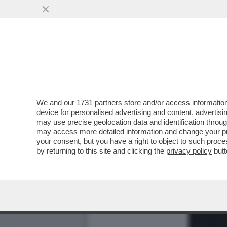
We and our
1731 partners
store and/or access information
device for personalised advertising and content, advert
may use precise geolocation data and identification throu
may access more detailed information and change your pre
your consent, but you have a right to object to such proc
by returning to this site and clicking the
privacy policy
butt