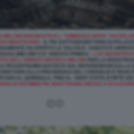
 MELONI NON BASTAVA L'''EMINENZA NERA'' FAZZOLAR
REDO MANTOVANO
- IL PIO SOTTOSEGRETARIO DI PALAZZ
VISAMENTE HA APERTO LE VALVOLE: SABATO È ARRIVAT
DUSA (MELONI CI E' ANDATA PRIMA!) –
L'EX MAGISTRAT
AFFO DELL'ARMATA BRANCA-MELONI
PER LA DISASTRO
 E PESANTISSIMA BATOSTA SUL REFERENDUM SULLA GI
EGRETARIO ALLA PRESIDENZA DEL CONSIGLIO È RIUSCI
ICANO AL QUIRINALE, FINO AL DEEP STATE (CORTE DEI 
IGLIO DEI MINISTRI, MANTOVANO RIESCE A SCAZZARSI