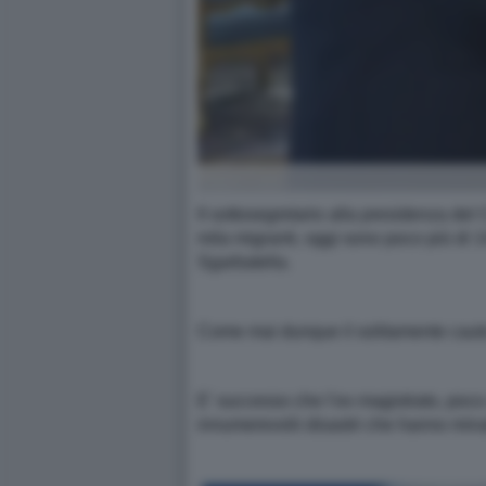
Il sottosegretario alla presidenza del 
mila migranti, oggi sono poco più di 1
Sgarbatella.
Come mai dunque il solitamente cauto
E' successo che l’ex magistrato, poco a
innumerevolii disastri che hanno minat