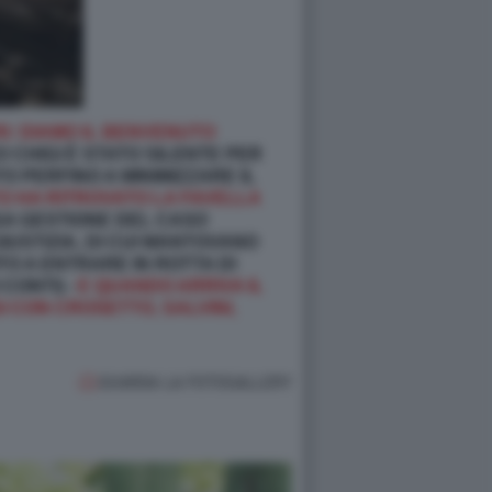
I: DIAMO IL BENVENUTO
O CHIGI È STATO SILENTE PER
O PERFINO A MINIMIZZARE IL
O HA RITROVATO LA FAVELLA
SA GESTIONE DEL CASO
USTIZIA, DI CUI MANTOVANO
TO A ENTRARE IN ROTTA DI
CONTI) -
E QUANDO ARRIVA IL
 CON CROSETTO, SALVINI,
GUARDA LA FOTOGALLERY