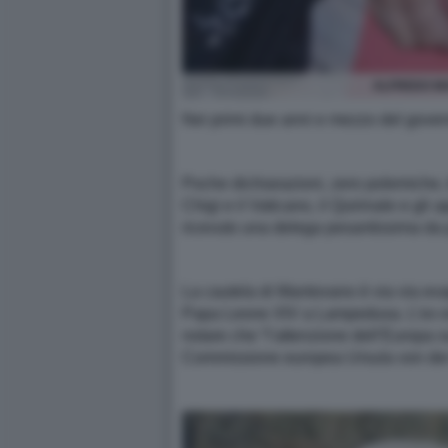
ALFREDO MA
Nei primi due anni e mezzo del governo
Poche dichiarazioni, zero polemiche, b
Chigi e il Vaticano, il Quirinale e gl
ricevuto una delega pesantissima da pa
La cautela di Mantovano è via via evap
Papa Leone XIV a Lampedusa. L’ex esp
notare che “l’attenzione dell’Europa su
Commissione europea Ursula von der