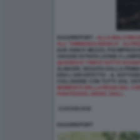
DAGOREPORT -
ALLA MALCONCIA
ALL'"EMINENZA BIANCA", ALF
DUE ANNI E MEZZO, POI IMPROV
VIAGGIO DI PAPA LEONE A LAMPE
QUANDO E' FINITO SOTTO SCHI
ALMASRI, SEGUITA DALLA PRIMA
ERA L’ARCHITETTO – IL SOTTOS
COLLISIONE CON TUTTI: DAL VAT
MOMENTO DELLA REGIA DEL CONS
PIANTEDOSI, ABODI, GIULI...
6 LUG 2026 18:46
DAGOREPORT