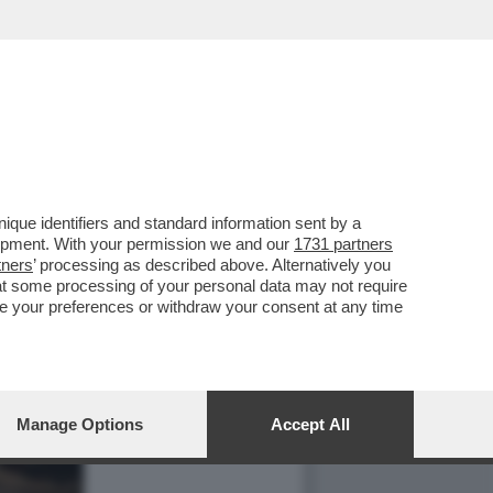
que identifiers and standard information sent by a
lopment. With your permission we and our
1731 partners
tners
’ processing as described above. Alternatively you
at some processing of your personal data may not require
nge your preferences or withdraw your consent at any time
Manage Options
Accept All