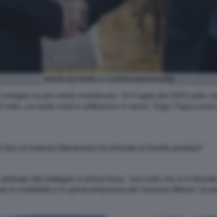
SERGIO MATTARELLA ALFREDO MANTOVANO
Consiglio ha poi voluto rivendicare: “al 4 luglio del 2023 sulle co
4 mila, con tante morti e sofferenze in meno”. Ergo: Papa Leone 
 fino al mutismo Mantovano ha ritrovato la favella perduta?
bituato alle battaglie in prima linea, una volta che si è ritrovat
o la credibilità e la spinta propulsiva del Governo Meloni, ha p