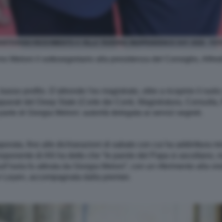
NTOVANO RICEVIMENTO A VILLA TAVERNA INDIPENDENCE DAY 2026 - FO
 Meloni il sottosegretario alla presidenza del Consiglio, Alfred
asso profilo. D’altronde l'ex magistrato, oltre a ricoprire il ruo
i apparati del Deep State (Corte dei Conti, Magistratura, Consulta
rte di Giorgia Meloni: autorità delegata ai servizi segreti.
orata, fino alle dichiarazioni di sabato con cui ha addirittura mi
onente di AN ha detto che “le parole del Papa si ascoltano, n
ll’isola fu attirata da Giorgia Meloni”, con un riferimento alla vi
 Leyen, accompagnata dalla premier.