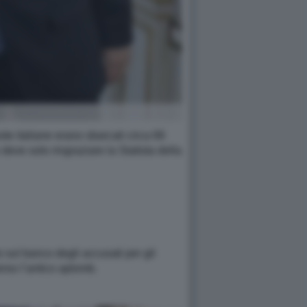
ste italiane erano sbarcati circa 66
deve solo ringraziare la Statista della
o sul banco degli accusati per gli
erso l’antico aplomb.