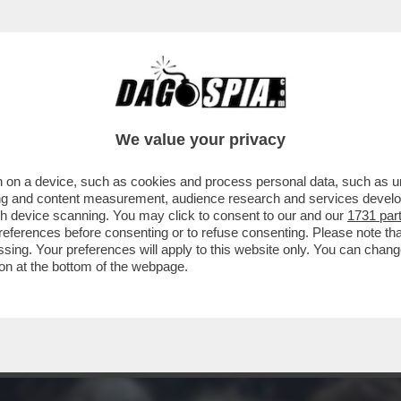
We value your privacy
 on a device, such as cookies and process personal data, such as uni
ising and content measurement, audience research and services deve
gh device scanning. You may click to consent to our and our
1731 par
ferences before consenting or to refuse consenting. Please note th
essing. Your preferences will apply to this website only. You can cha
on at the bottom of the webpage.