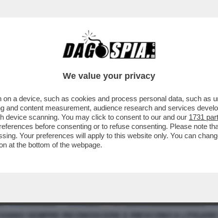
We value your privacy
 on a device, such as cookies and process personal data, such as uni
ising and content measurement, audience research and services deve
gh device scanning. You may click to consent to our and our
1731 par
ferences before consenting or to refuse consenting. Please note th
essing. Your preferences will apply to this website only. You can cha
on at the bottom of the webpage.
 FANNO SEMPRE RICONOSCERE E RIESCONO A LITIGARE