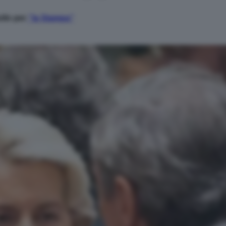
olin per
“la Stampa”