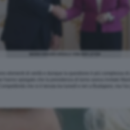
MARIO DRAGHI URSULA VON DER LEYEN
ono elementi di verità e dunque la questione è più complessa di
e hanno spiegato che la presidenza di turno aveva invitato Mari
ompetitività che si è tenuta tra lunedì e ieri a Budapest, ma l'ex