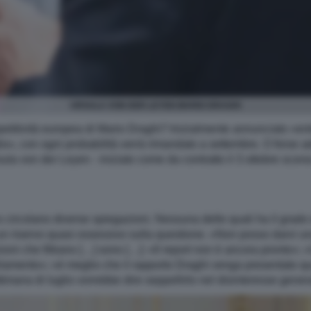
URSULA VON DER LEYEN MARIO DRAGHI
mpetitività europea di Mario Draghi? Inizialmente annunciato «entr
glio», con ogni probabilità verrà rimandato a settembre. O forse ad
rsula von der Leyen - iniziato come da contratto il 3 ottobre scorso
s circolano diverse spiegazioni. Nessuna delle quali ha il grado del
riservo quasi ossessivo sulla questione. «Non posso darvi una
zioni che filtrano […] sono […]: «Il report non è ancora pronto»
rlamento»; «è meglio che il rapporto Draghi venga presentato qua
imana di luglio vorrebbe dire seppellirlo nel disinteresse general