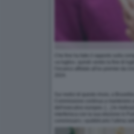
Che fine ha fatto il rapporto sulla co
«a luglio», quindi «entro la fine di lu
l'incarico affidato all'ex premier da U
2024.
Sui motivi di questo rinvio, a Bruxelle
Commissione continua a mantenere un 
dell'esecutivo europeo. […] le motiva
interferisca con la sua elezione in Pa
commissari»; «pubblicarlo l'ultima sett