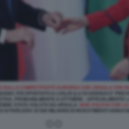
TO SULLA COMPETITIVITÀ EUROPEA CHE URSULA VON D
UGNO, POI SPOSTATO A LUGLIO (LA SCADENZA E’ PREVIS
TIVA, PROBABILMENTE A OTTOBRE - UFFICIALMENTE 
AREBBE STATA VOLUTA DA URSULA:
NON VOLEVA CHE LA
UI SI PARLERA’ DI 500 MILIARDI DI INVESTIMENTI ANNU