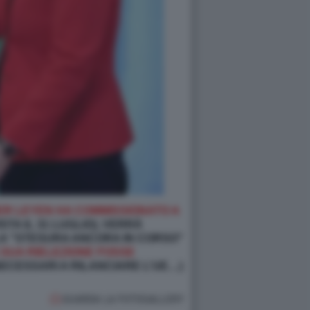
ER LEYEN HA COMMISSIONATO A
TA IL 31 LUGLIO), VERRÀ
LA "STESURA ANCORA IN CORSO"
 SUA RIELEZIONE FOSSE
I NECESSARI A RILANCIARE L’UE…)
GUARDA LA FOTOGALLERY