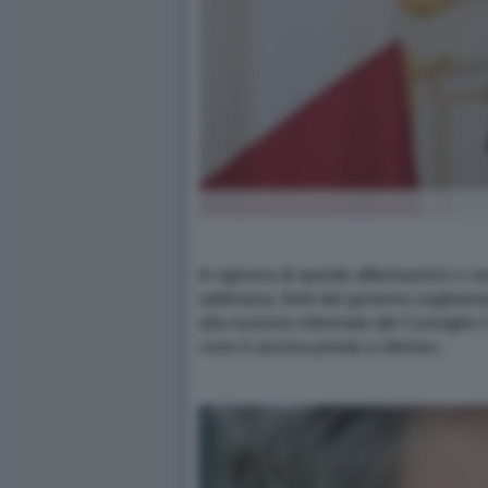
In ognuna di queste affermazioni ci s
settimana, fonti del governo ungheres
alla riunione informale del Consiglio C
«non è ancora pronto a riferire».