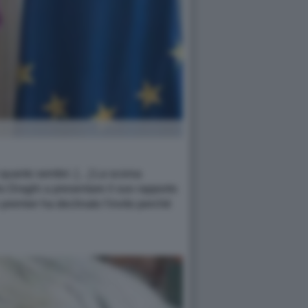
 quanto sembri. […] La scorsa
o Draghi a presentare il suo rapporto
 premier ha declinato l'invito perché