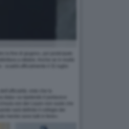
o la fine di giugno», poi posticipato
dirittura a ottobre. Anche se in realtà
 - scadrà ufficialmente il 31 luglio
l'ufficialità, visto che la
 data» va ripetendo il portavoce
; «Ursula von der Leyen non vuole che
ndo sarà definito il collegio dei
e mentre sono tutti in ferie».