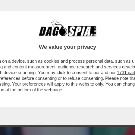
We value your privacy
 on a device, such as cookies and process personal data, such as uni
ising and content measurement, audience research and services deve
gh device scanning. You may click to consent to our and our
1731 par
ferences before consenting or to refuse consenting. Please note th
essing. Your preferences will apply to this website only. You can cha
on at the bottom of the webpage.