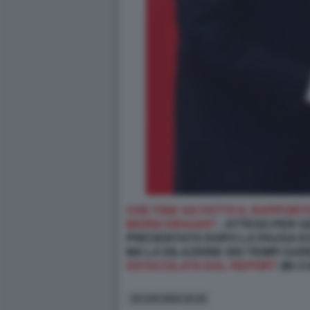
CHE FINE HA FATTO IL RAPPOR
MARIO DRAGHI?
- ATTESO PER GI
PRESENTATO DOPO LA PAUSA ES
MA LA DILAZIONE DEI TEMPI S
OSTACOLATA DAL REPORT
(IN C
10 LUG 2024 10:18