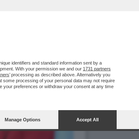
que identifiers and standard information sent by a
lopment. With your permission we and our
1731 partners
tners
’ processing as described above. Alternatively you
at some processing of your personal data may not require
nge your preferences or withdraw your consent at any time
Manage Options
Accept All