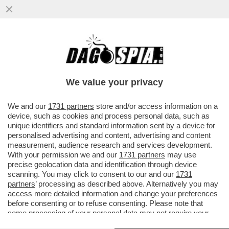
We value your privacy
We and our
1731 partners
store and/or access information on a
device, such as cookies and process personal data, such as
unique identifiers and standard information sent by a device for
personalised advertising and content, advertising and content
measurement, audience research and services development.
With your permission we and our
1731 partners
may use
precise geolocation data and identification through device
scanning. You may click to consent to our and our
1731
partners
’ processing as described above. Alternatively you may
access more detailed information and change your preferences
before consenting or to refuse consenting. Please note that
some processing of your personal data may not require your
FLASH! –
DOPO LA BATOSTA BANCARIA DI MPS,
consent, but you have a right to object to such processing. Your
L’IDILLIACO RAPPORTO TRA I FRATELLI DI MELONI E