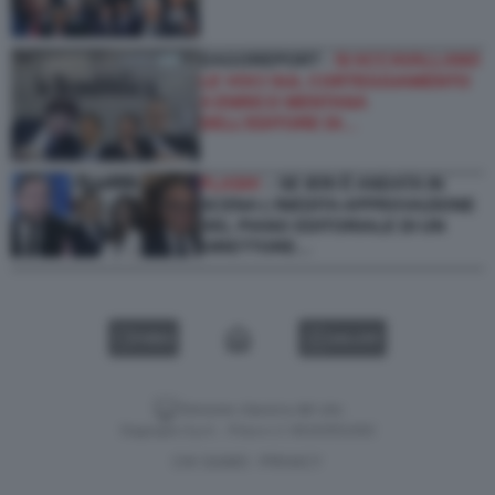
DAGOREPORT -
SI ACCAVALLANO
LE VOCI SUL CORTEGGIAMENTO
A ENRICO MENTANA
DELL’EDITORE DI…
FLASH!
– SE IERI È ANDATA IN
SCENA L’INEDITA APPROVAZIONE
DEL PIANO EDITORIALE DI UN
DIRETTORE…
VIDEO
GALLERY
Versione classica del sito
Dagospia S.p.A. - P.iva e c.f. 06163551002
CHI SIAMO
PRIVACY
-