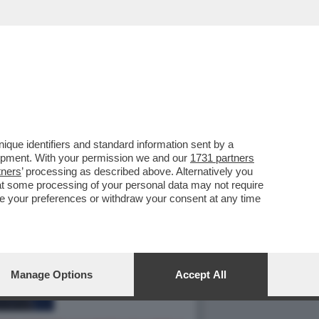
que identifiers and standard information sent by a
lopment. With your permission we and our
1731 partners
tners
’ processing as described above. Alternatively you
at some processing of your personal data may not require
nge your preferences or withdraw your consent at any time
Manage Options
Accept All