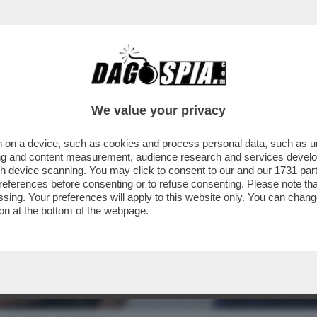
We value your privacy
 on a device, such as cookies and process personal data, such as uni
ising and content measurement, audience research and services deve
gh device scanning. You may click to consent to our and our
1731 par
ferences before consenting or to refuse consenting. Please note th
essing. Your preferences will apply to this website only. You can cha
on at the bottom of the webpage.