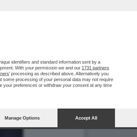
que identifiers and standard information sent by a
lopment. With your permission we and our
1731 partners
tners
’ processing as described above. Alternatively you
at some processing of your personal data may not require
nge your preferences or withdraw your consent at any time
Manage Options
Accept All