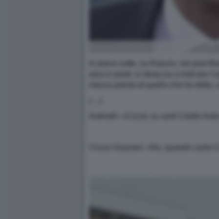
In piena notte, su Raiuno, nel post Br
alza in piedi, si sbraccia a indicare l’
mezza parola di quello che ha detto, 
(…)
Antinelli: «Ciccio, tu canti Cielito li
Ciccio Graziani: «No, quando canto Ci