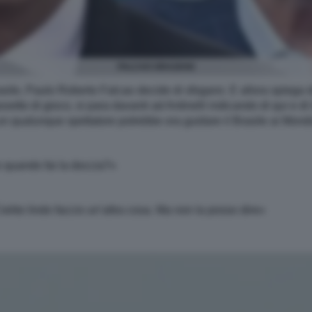
FALCAO GRAZIANI
asile, Paulo Roberto Falcao decide di sfogarsi. E allora spiega d
assetto di gioco, si para davanti ad Antinelli indicando di qui e d
un qualunque spettatore potrebbe ora guidare il Brasile ai Mondi
ndo quando fai la doccia?»
elito lindo faccio un’altra cosa. Ma non la posso dire»