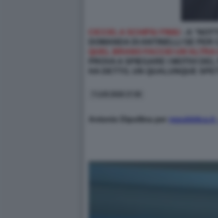
CICCIO, A SCHIFIU FINIU
- A “NOT
DOMANDA DI ANTINELLI SE PER 
QUEL BRANO FACCIO UN’ALTRA 
PROVA A SPIEGARE I MOTIVI DE
HA DETTO, UN QUALUNQUE SPET
7 LUG 2026 17:36
Antonio Dipollina per
repubblica.it 