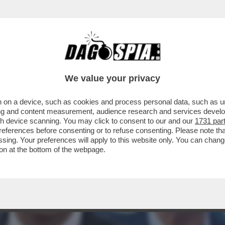
We value your privacy
 on a device, such as cookies and process personal data, such as uni
ising and content measurement, audience research and services deve
gh device scanning. You may click to consent to our and our
1731 par
ferences before consenting or to refuse consenting. Please note th
essing. Your preferences will apply to this website only. You can cha
on at the bottom of the webpage.