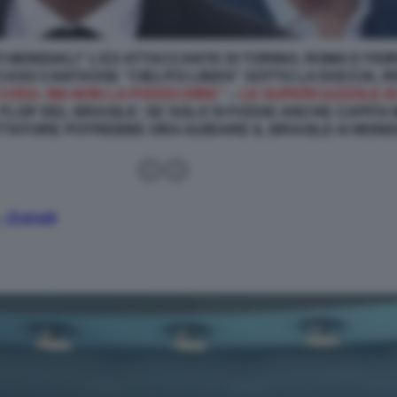
TI MONDIALI” L’EX ATTACCANTE DI TORINO, ROMA E FIO
CASO CANTASSE “CIELITO LINDO” SOTTO LA DOCCIA, 
COSA. MA NON LA POSSO DIRE”
–
LE SUPERCAZZOLE D
L FLOP DEL BRASILE: SE SOLO SI FOSSE ANCHE CAPITA
TATORE POTREBBE ORA GUIDARE IL BRASILE AI MONDI
– Estratti