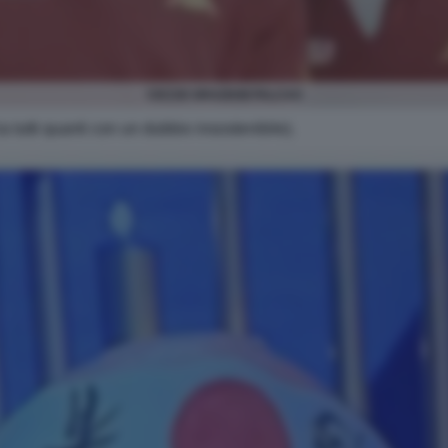
CICCIO GRAZIANI FALCAO
a tutti quanti con un dubbio insostenibile).