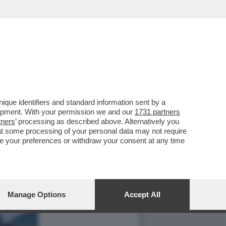
que identifiers and standard information sent by a
lopment. With your permission we and our
1731 partners
tners
’ processing as described above. Alternatively you
at some processing of your personal data may not require
nge your preferences or withdraw your consent at any time
Manage Options
Accept All