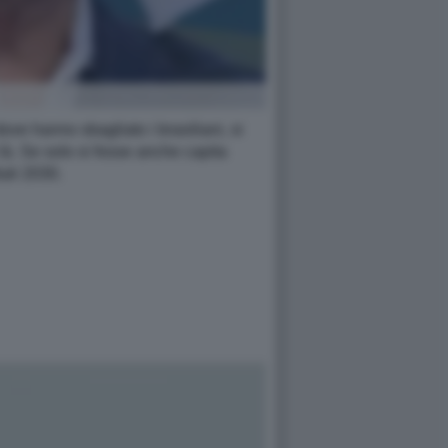
ove hanno sbagliato i brasiliani, si
i là. Se solo si fosse anche capita
ali 2030.