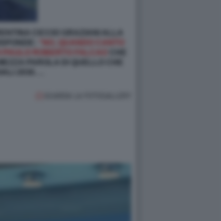
RENTINA CICCIO GRAZIANI ALLA
RISPONDE:
“NO, QUANDO CANTO
I PAULO ROBERTO FALCAO
CHE
 MEZZA PAROLA DI QUELLO CHE
ALI 2030….
GUARDA LA FOTOGALLERY