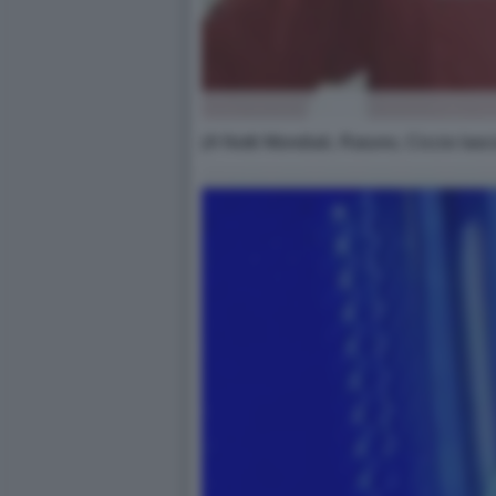
(A Notti Mondiali, Raiuno, Ciccio lasci