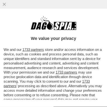
We value your privacy
We and our
1733 partners
store and/or access information on a
device, such as cookies and process personal data, such as
unique identifiers and standard information sent by a device for
personalised advertising and content, advertising and content
measurement, audience research and services development.
With your permission we and our
1733 partners
may use
ZOZZONI DI TUTTO IL MONDO, UNITEVI –
IL MEJO
precise geolocation data and identification through device
DELLA SECONDA PUNTATA DI “PUZZLE”, IN ONDA SU
scanning. You may click to consent to our and our
1733
RADIO2, DEDICATA ALL’IGIENE: DALLA STORIA DEL
partners
’ processing as described above. Alternatively you may
BIDET AI MEMBRI DELLA TRIBÙ DEI MUNDARI, IN SUD
access more detailed information and change your preferences
SUDAN,
CHE SI COSPARGONO DI LETAME FINO ALLA
before consenting or to refuse consenting. Please note that
DOCCIA DI “PSYCHO” - L’EX MINISTRO
some processing of your personal data may not require your
DELL’AMBIENTE, CORRADO CLINI, NEL 2013 SUGGERÌ
consent, but you have a right to object to such processing. Your
DI INDOSSARE LE STESSE MUTANDE FINO A 4 GIORNI