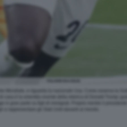
FOLARIN BALOGUN
to Mondiale, e riguarda la nazionale Usa. Come osserva la Sü
 di casa è la smentita vivente della retorica di Donald Trump: g
e in gran parte su figli di immigrati. Proprio mentre il presidente
gli a rappresentare gli Stati Uniti davanti al mondo.