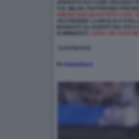
ARRIVATO DA FUORI. RICARDO PE
COL MILAN, POI PERSINO PRESI
AMERICANO QUASI PER CASO: SE
VESTIREBBE LA MAGLIA A STELL
MANDATO GLI AGENTI DEL'ICE A
DI IMMIGRATI.
SARA' UN CASO MA
6 LUG 2026 19:55
Da
ilnapolista.it