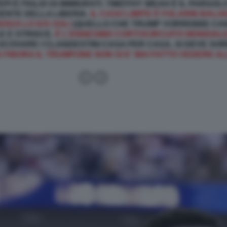
PI È FIGLIO DI IMMIGRATI. TIMOTHY WEAH È IL PARGO
DENTE DELLA LIBERIA.
IL CASO LIMITE È FOLARIN BALO
NZA LO IUS SOLI
(QUELLO CHE TRUMP VORREBBE CAN
E E STRISCE.
È L’ENNESIMO CORTOCIRCUITO MONDIAL
 SCOVARE I CLANDESTINI CASA PER CASA, SI DEVE SOR
 FINORA IL TRUMPONE NON SI E' MAI FATTO VEDERE AL