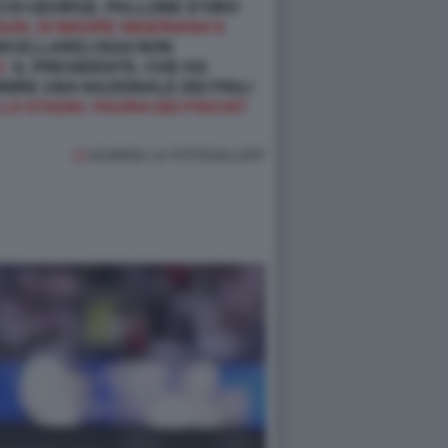
LO DI GEORGE, PALLONE D’ORO
GUN, DI MADRE NIGERIANA E
CELLARE) OGGI NON
E:
IL PRESIDENTE, CHE HA
BIRE UNA NAZIONALE DEI FIGLI
LO STADIO. PAURA DEI FISCHI?
GUARDA LA FOTOGALLERY