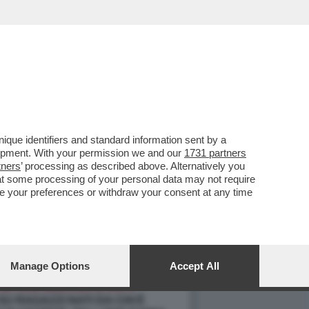
que identifiers and standard information sent by a
lopment. With your permission we and our
1731 partners
tners
’ processing as described above. Alternatively you
at some processing of your personal data may not require
nge your preferences or withdraw your consent at any time
Manage Options
Accept All
E SUE MINCHIATE ANTI-
U RAGAZZI NATI DA CHI È