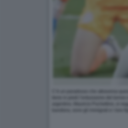
C’è un paradosso che attraversa ques
tiene in piedi l’entusiasmo del torneo
argentino, Mauricio Pochettino, si regg
bandiera, sono gli immigrati e i loro fi