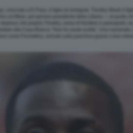
cresciuto a El Paso, è figlio di immigrati. Timothy Weah è figli
 col Milan, poi persino presidente della Liberia — al punto 
 stupisce che proprio Timothy, uomo di frontiere e passaporti, sia
andare alla Casa Bianca: “Non ho avuto scelta”. Una nazionale,
niero come Pochettino, arrivato sulla panchina grazie a due miliar