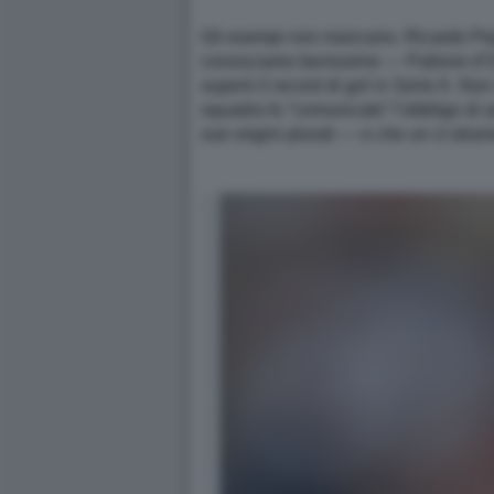
Gli esempi non mancano. Ricardo Pepi, 
conosciamo benissimo — Pallone d’Oro
superò il record di gol in Serie A. Non
squadra fu “comunicato” l’obbligo di 
sue origini plurali — e che un ct stra