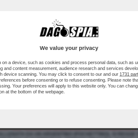
We value your privacy
 on a device, such as cookies and process personal data, such as uni
ising and content measurement, audience research and services deve
gh device scanning. You may click to consent to our and our
1731 par
ferences before consenting or to refuse consenting. Please note th
essing. Your preferences will apply to this website only. You can cha
on at the bottom of the webpage.
MP NEL VEDERE LA NAZIONALE USA CHE SMENTISCE L
ALLENATA DA UN ARGENTINO (POCHETTINO), SI REGGE S