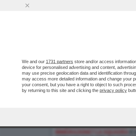
We and our
1731 partners
store and/or access information
device for personalised advertising and content, advert
may use precise geolocation data and identification throu
may access more detailed information and change your pre
your consent, but you have a right to object to such proc
by returning to this site and clicking the
privacy policy
butt
MA QUANTO ROSICA DONALD TRU
IMMIGRAZIONE? LA SQUADRA
E’