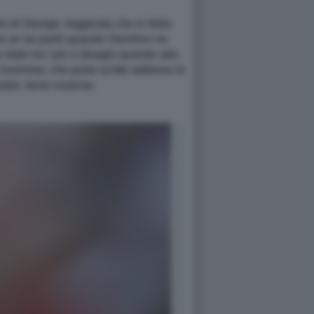
o di George, leggenda che in Italia
che se ne parlò quando Osimhen ne
 stato tra i più a disagio quando alla
 insomma, che porta scritte addosso le
dari, tiene insieme.