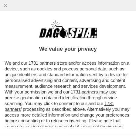
We value your privacy
We and our
1731 partners
store and/or access information on a
device, such as cookies and process personal data, such as
unique identifiers and standard information sent by a device for
personalised advertising and content, advertising and content
measurement, audience research and services development.
With your permission we and our
1731 partners
may use
precise geolocation data and identification through device
scanning. You may click to consent to our and our
1731
partners
’ processing as described above. Alternatively you may
SALUTAME A INFANTINO: PIU’ CHE I MONDIALI,
access more detailed information and change your preferences
SEMBRANO GLI EUROPEI!
CON LA SVIZZERA, CHE AI
before consenting or to refuse consenting. Please note that
RIGORI ELIMINA LA COLOMBIA, SI COMPONE IL
some processing of your personal data may not require your
QUADRO DEI QUARTI.
TRA LE MIGLIORI 8 DEL MONDO
consent, but you have a right to object to such processing. Your
CI SONO 6 NAZIONALI EUROPEE, IL MAROCCO E