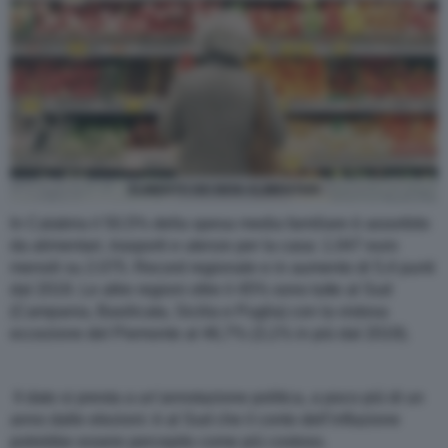
AUMENTO DEI BENI ALIMENTARI
In Calabria il 50,5% della spesa media familiare è assorbito
da alimentari, trasporti e utenze per la casa: 1.047 euro
mensili su 2.075. Record regionale e in aumento di 5,4 punti
dal 2019. Le altre regioni oltre il 45% sono tutte al Sud
(Campania, Basilicata, Sicilia e Puglia) con la vistosa
eccezione del Piemonte al 46,7% (3,1% in più dal 2019).
Il dato si presta a un’annotazione politica, a poco più di un
anno dalle elezioni: è al Sud che il conto dell’inflazione
potrebbe essere percepito come più costoso.