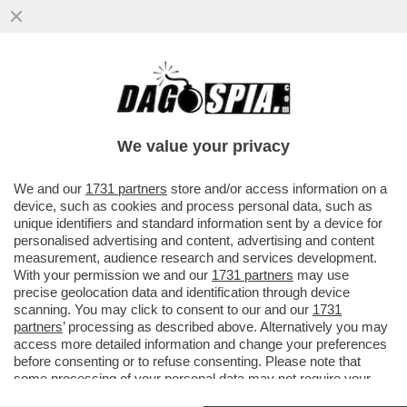
We value your privacy
We and our
1731 partners
store and/or access information on a
device, such as cookies and process personal data, such as
unique identifiers and standard information sent by a device for
personalised advertising and content, advertising and content
measurement, audience research and services development.
With your permission we and our
1731 partners
may use
precise geolocation data and identification through device
scanning. You may click to consent to our and our
1731
partners
’ processing as described above. Alternatively you may
access more detailed information and change your preferences
INFLAZIONE, CHE CETRIOLONE!
SECONDO L’ISTAT,
before consenting or to refuse consenting. Please note that
LE CATEGORIE PIÙ ESPOSTE AL RISCHIO
some processing of your personal data may not require your
INFLAZIONE INNESCATO DALLA GUERRA NEL GOLFO
consent, but you have a right to object to such processing. Your