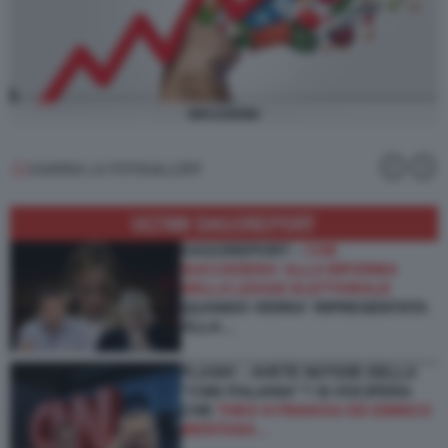
INFLAZIONE
GUARDA LA FOTOGALLERY
ULTIMI DAGOREPORT
DAGOREPORT –
CHE
SUCCEDERA' ALLA RIFORMA
DELLA LEGGE ELETTORALE
QUANDO VERRA' RIPRESENTATA
ALLA…
FLASH! – AVETE NOTIZIE DELLA
“CNN ITALIANA”? SI VOCIFERA
CHE
THEO KYRIAKOU ED ENRICO
MENTANA…