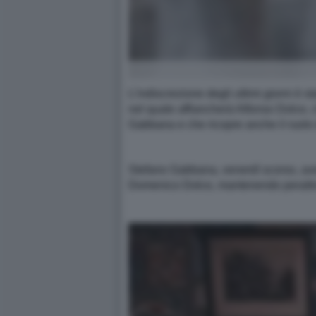
L’indiscrezione degli ultimi giorni è
nel quale affiancherà Alfonso Dolce,
Gabbana e che ricopre anche il ruolo 
Stefano Gabbana, venerdì scorso, ave
Domenico Dolce, mantenendo peraltro 