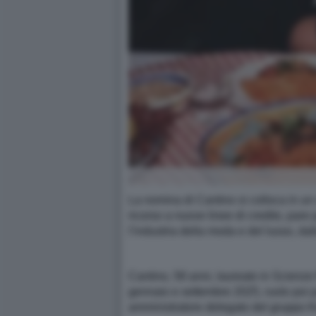
La nomina di Cantino si colloca in un c
ricorso a nuove linee di credito, pare pe
l’industria della moda e del lusso, da
Cantino, 58 anni, laureato in Scienze 
gennaio e settembre 2025, ruolo poi p
amministratore delegato del gruppo Ke