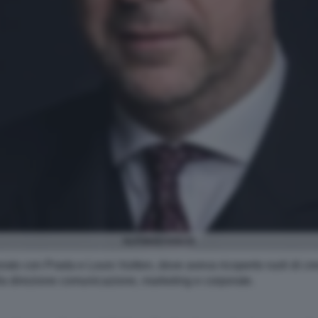
ALFONSO DOLCE
ato con Prada e Louis Vuitton, dove aveva ricoperto ruoli di cre
lla direzione comunicazione, marketing e corporate.