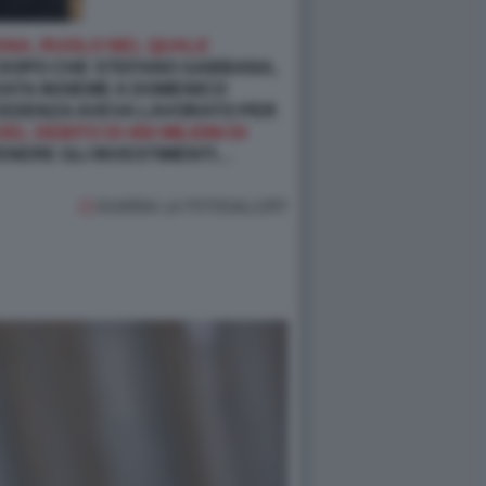
ANA, RUOLO NEL QUALE
A DOPO CHE STEFANO GABBANA,
ATA INSIEME A DOMENICO
RECEDENZA AVEVA LAVORATO PER
 DEBITO DI 450 MILIONI DI
TENERE GLI INVESTIMENTI…
GUARDA LA FOTOGALLERY