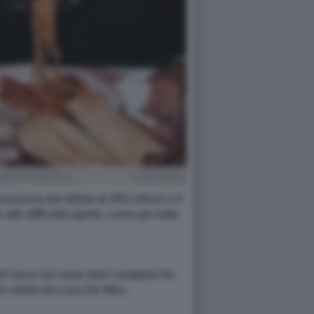
ziazione del debito di 450 milioni e il
e alle difficoltà aperte, come per tutta
o di Gucci nei nove mesi compresi fra
hio voluto da Luca De Meo,