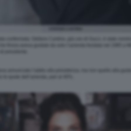
STEFANO CANTINO
 stata confermata: Stefano Cantino, già ceo di Gucci, è stato no
 che finora aveva guidato da solo l’azienda fondata nel 1985 a
di presidente.
va annunciato l’addio alla presidenza, ma non quello alla guid
le quote dell’azienda, pari al 40%.