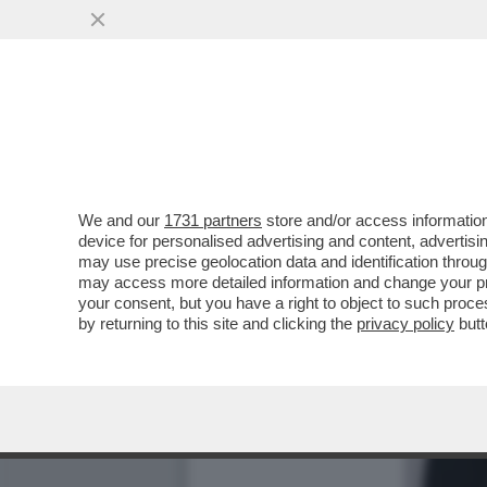
We and our
1731 partners
store and/or access information
device for personalised advertising and content, advert
may use precise geolocation data and identification throu
may access more detailed information and change your pre
your consent, but you have a right to object to such proc
by returning to this site and clicking the
privacy policy
butt