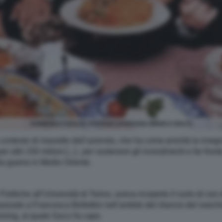
DOMENICO DOLCE STEFANO GABBANA BIANCA BALTI
ontesto di riassetto dell’azienda, che ha come priorità la rinego
r altri 150 milioni [...] , per sostenere gli investimenti e far front
lla guerra in Medio Oriente.
Politiche all’Università di Torino, aveva ricoperto il ruolo di ce
assato a Francesca Bellettini nell’ambito del rilancio del marc
ring, al quale Gucci fa capo.