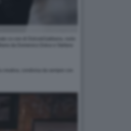
minato co-ceo di Dolce&Gabbana, ruolo
 Milano da Domenico Dolce e Stefano
a creativa, condivisa da sempre con