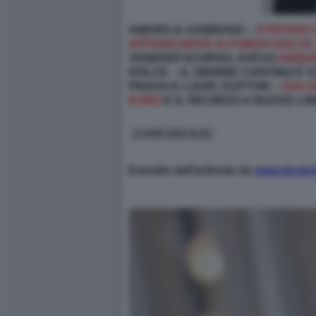
AMARO & GABBANA –
STEFANO 
AFFIANCHERÀ ALFONSO DOLCE
VENERDÌ SCORSO, AVEVA
ANNUN
DOLCE – IL 58EBBE CANTINO È 
PRADA E LOUIS VUITTON –
DOLCE
EURO
E IL RICORSO A NUOVE LIN
13 APR 2026 16:43
Estratto dell’articolo da
www.ilsole