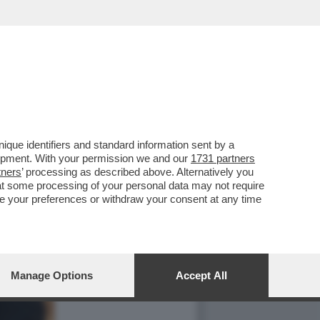
que identifiers and standard information sent by a
lopment. With your permission we and our
1731 partners
tners
’ processing as described above. Alternatively you
at some processing of your personal data may not require
nge your preferences or withdraw your consent at any time
Manage Options
Accept All