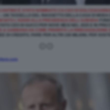
CANTINO È STATO NOMINATO CO-CEO DI DOLCE&GABB
– UN TASSELLO DEL RIASSETTO DELLA CASA DI MOD
CIATO L’ADDIO ALLA PRESIDENZA DELL’AZIENDA
FOND
STATO CEO DI GUCCI PER NOVE MESI NEL 2025 E IN P
 & GABBANA HA COME PRIORITÀ LA RINEGOZIAZIONE DEL
EE DI CREDITO, PARE PER ALTRI 150 MILIONI, PER SOS
24ore.com