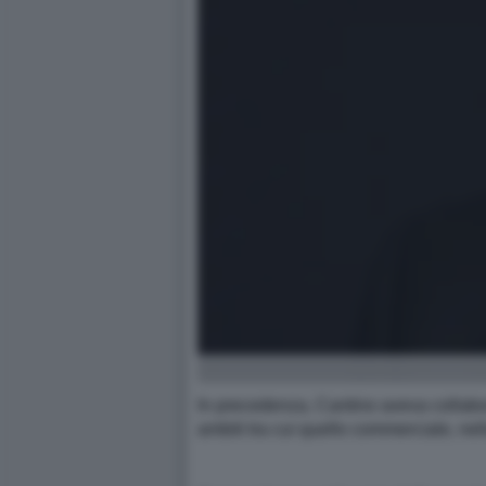
In precedenza, Cantino aveva collabor
ambiti tra cui quello commerciale, ne