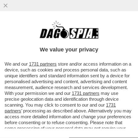
We value your privacy
We and our
1731 partners
store and/or access information on a
device, such as cookies and process personal data, such as
unique identifiers and standard information sent by a device for
personalised advertising and content, advertising and content
measurement, audience research and services development.
With your permission we and our
1731 partners
may use
precise geolocation data and identification through device
scanning. You may click to consent to our and our
1731
partners
’ processing as described above. Alternatively you may
access more detailed information and change your preferences
before consenting or to refuse consenting. Please note that
some processing of your personal data may not require your
consent, but you have a right to object to such processing. Your
ASCENDENTE BRANKO
– LE PREVISIONI 2023 DEL RE