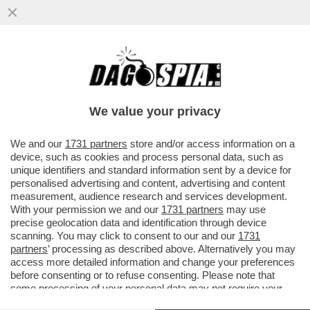
We value your privacy
We and our
1731 partners
store and/or access information on a
device, such as cookies and process personal data, such as
unique identifiers and standard information sent by a device for
personalised advertising and content, advertising and content
measurement, audience research and services development.
With your permission we and our
1731 partners
may use
precise geolocation data and identification through device
scanning. You may click to consent to our and our
1731
partners
’ processing as described above. Alternatively you may
access more detailed information and change your preferences
before consenting or to refuse consenting. Please note that
L’HANTAVIRUS È SBARCATO IN ITALIA?
– QUATTRO
some processing of your personal data may not require your
PERSONE, CHE ERANO SUL VOLO DELLA KLM SU CUI
consent, but you have a right to object to such processing. Your