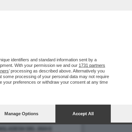
que identifiers and standard information sent by a
lopment. With your permission we and our
1731 partners
tners
’ processing as described above. Alternatively you
at some processing of your personal data may not require
nge your preferences or withdraw your consent at any time
Manage Options
Accept All
NGLADESH DEL 2024 E