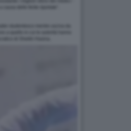
stante i migliori sforzi dei medici -
 causa delle ferite riportate".
eader studentesco mentre usciva da
o a quello in cui le autorità hanno
tocratico di Sheikh Hasina.