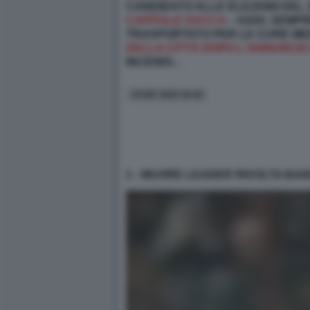
CANDIDATO ALLE ELEZIONI DEL 
CAPITALE DACCA
– HADI, SEMPR
TRASPORTATO PER LE CURE ME
DELLA CITTÀ DOPO L'ANNUNCIO
INCENDI…
19 DIC 2025 10:42
1 - MUORE LEADER RIVOLTA BAN