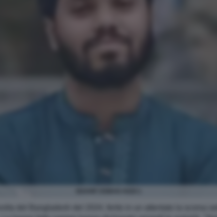
SHARIF OSMAN HADI 1
ivolta del Bangladesh del 2024, ferito in un attentato la scorsa s