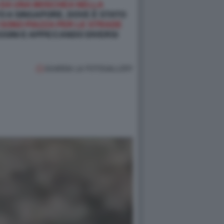
A DA UNA MOSCHEA NELLA
TO A SINGAPORE, DOVE È STATO
I SONO PIAZZA PER LE STRADE
SSINI E APPICCANDO DIVERSI
GUARDA LA FOTOGALLERY