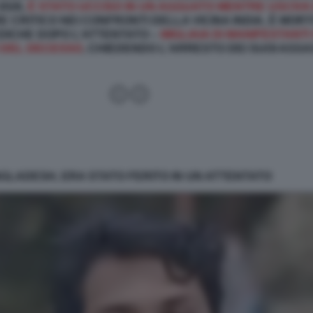
2026,
È STATO UCCISO IN UN AGGUATO MENTRE USCIV
E CRITICO NEI CONFRONTI DELLA VICINA INDIA, È MOR
DICHE DOPO L’ATTENTATO –
MIGLIAIA DI MANIFESTANT
 DEL DECESSO
, CHIEDENDO L'ARRESTO DEI SUOI ASSA
GLADESH, ERA STATO FERITO IN UN ATTENTATO