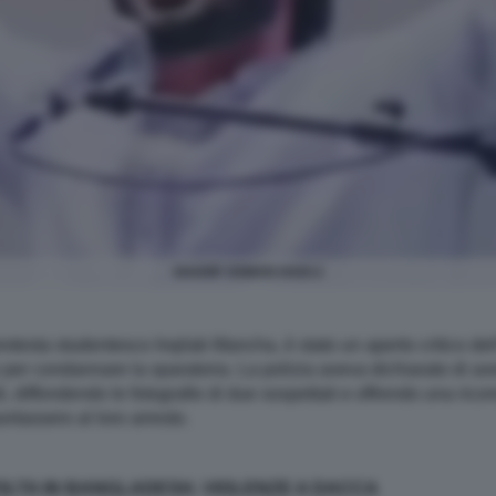
SHARIF OSMAN HADI 2
rotesta studentesco Inqilab Mancha, è stato un aperto critico dell
per condannare la sparatoria. La polizia aveva dichiarato di ave
diffondendo le fotografie di due sospettati e offrendo una ricom
ortassero al loro arresto.
VOLTA IN BANGLADESH, VIOLENZE A DACCA