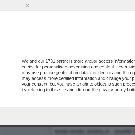
We and our
1731 partners
store and/or access information
device for personalised advertising and content, advert
may use precise geolocation data and identification throu
may access more detailed information and change your pre
your consent, but you have a right to object to such proc
by returning to this site and clicking the
privacy policy
butt
BANG BANG, BANGLA!
-
SHARIF 