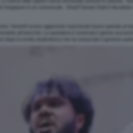
o hanno fatto sapere hanno dichiarato venerdì le autorità. "Nono
i di Singapore in un comunicato - Sharif Osman Hadi è deceduto a
zioni. Venerdì scorso aggressori mascherati hanno sparato al l
ndolo all'orecchio. La sparatoria è avvenuta il giorno successiv
oni dopo la rivolta studentesca che ha rovesciato il governo au