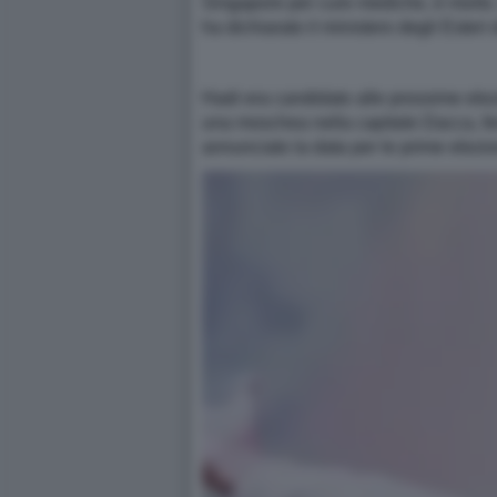
Singapore per cure mediche, è morto. L
ha dichiarato il ministero degli Ester
Hadi era candidato alle prossime ele
una moschea nella capitale Dacca, fere
annunciato la data per le prime elezi