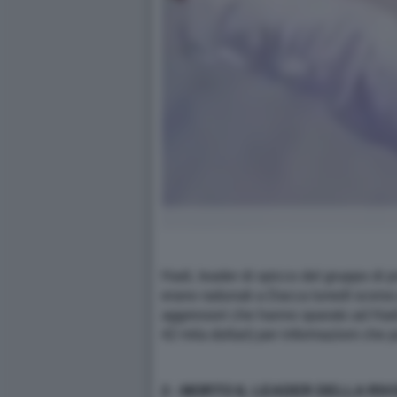
Hadi, leader di spicco del gruppo di p
erano radunati a Dacca lunedì scorso 
aggressori che hanno sparato ad Hadi, 
42 mila dollari) per informazioni che p
2 - MORTO IL LEADER DELLA RI