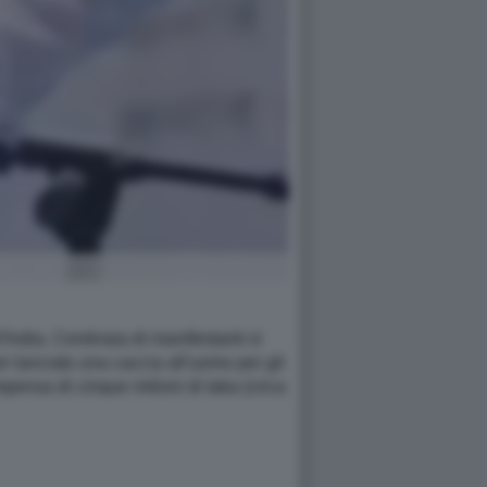
'India. Centinaia di manifestanti si
r lanciato una caccia all'uomo per gli
pensa di cinque milioni di taka (circa