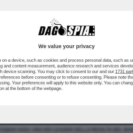
We value your privacy
 on a device, such as cookies and process personal data, such as uni
ising and content measurement, audience research and services deve
gh device scanning. You may click to consent to our and our
1731 par
ferences before consenting or to refuse consenting. Please note th
essing. Your preferences will apply to this website only. You can cha
on at the bottom of the webpage.
OSMAN HADI, UNO DEI LEADER DELLA RIVOLTA DEL BA