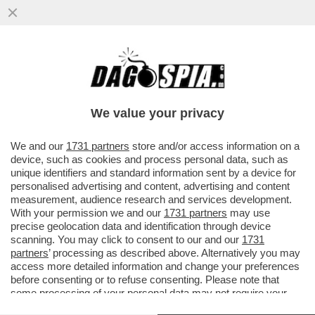
We value your privacy
We and our
1731 partners
store and/or access information on a
device, such as cookies and process personal data, such as
unique identifiers and standard information sent by a device for
personalised advertising and content, advertising and content
measurement, audience research and services development.
With your permission we and our
1731 partners
may use
precise geolocation data and identification through device
scanning. You may click to consent to our and our
1731
partners
’ processing as described above. Alternatively you may
“FACCIA D’ANGELO” HA VINTO UNA BATTAGLIA
access more detailed information and change your preferences
GIUDIZIARIA –
IL TRIBUNALE DI BRESCIA HA
before consenting or to refuse consenting. Please note that
PROSCIOLTO FELICE MANIERO DALLE ACCUSE DI
some processing of your personal data may not require your
BANCAROTTA FRAUDOLENTA
, NEL PROCEDIMENTO
consent, but you have a right to object to such processing. Your