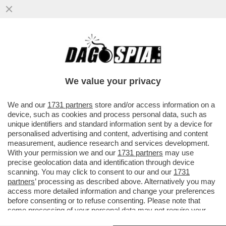
DIETRO AGLI EFFETTI DEVASTANTI DELLE
PIOGGE IN EMILIA ROMAGNA C’È ANCHE E
SOPRATTUTTO LA...
We value your privacy
VAI ALL'ARTICOLO
We and our
1731 partners
store and/or access information on a
device, such as cookies and process personal data, such as
unique identifiers and standard information sent by a device for
personalised advertising and content, advertising and content
measurement, audience research and services development.
With your permission we and our
1731 partners
may use
precise geolocation data and identification through device
scanning. You may click to consent to our and our
1731
partners
’ processing as described above. Alternatively you may
access more detailed information and change your preferences
before consenting or to refuse consenting. Please note that
some processing of your personal data may not require your
consent, but you have a right to object to such processing. Your