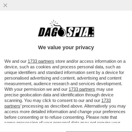
LA VERITÀ SUL CASO DI GARLASCO GIRA
INTORNO AL PC DELLA FAMIGLIA POGGI? -
'REPUBBLICA': 'SULLO..
We value your privacy
VAI ALL'ARTICOLO
We and our
1733 partners
store and/or access information on a
device, such as cookies and process personal data, such as
unique identifiers and standard information sent by a device for
personalised advertising and content, advertising and content
measurement, audience research and services development.
With your permission we and our
1733 partners
may use
precise geolocation data and identification through device
scanning. You may click to consent to our and our
1733
partners
’ processing as described above. Alternatively you may
access more detailed information and change your preferences
before consenting or to refuse consenting. Please note that
some processing of your personal data may not require your
consent, but you have a right to object to such processing. Your