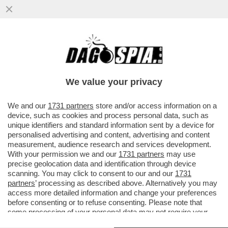
I FERRAGNEZ NON SI LASCERANNO
FACILMENTE: HANNO TROPPI AFFARI IN
COMUNE! TUTTI I BUSINESS...
We value your privacy
VAI ALL'ARTICOLO
We and our
1731 partners
store and/or access information on a
device, such as cookies and process personal data, such as
unique identifiers and standard information sent by a device for
personalised advertising and content, advertising and content
measurement, audience research and services development.
With your permission we and our
1731 partners
may use
precise geolocation data and identification through device
scanning. You may click to consent to our and our
1731
partners
’ processing as described above. Alternatively you may
access more detailed information and change your preferences
before consenting or to refuse consenting. Please note that
some processing of your personal data may not require your
consent, but you have a right to object to such processing. Your