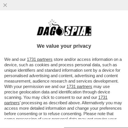
IL RACCAPRICCIANTE RACCONTO MINUTO
PER MINUTO DELL’OMICIDIO DI GIANNI
VERSACE, UCCISO 25 ANNI FA
We value your privacy
VAI ALL'ARTICOLO
We and our
1731 partners
store and/or access information on a
device, such as cookies and process personal data, such as
unique identifiers and standard information sent by a device for
personalised advertising and content, advertising and content
measurement, audience research and services development.
With your permission we and our
1731 partners
may use
precise geolocation data and identification through device
scanning. You may click to consent to our and our
1731
partners
’ processing as described above. Alternatively you may
access more detailed information and change your preferences
before consenting or to refuse consenting. Please note that
some processing of your personal data may not require your
consent, but you have a right to object to such processing. Your