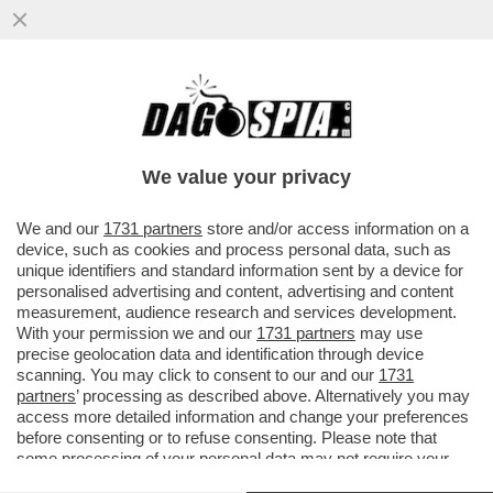
IL RACCAPRICCIANTE RACCONTO MINUTO
PER MINUTO DELL’OMICIDIO DI GIANNI
VERSACE, UCCISO 25 ANNI FA
We value your privacy
VAI ALL'ARTICOLO
We and our
1731 partners
store and/or access information on a
device, such as cookies and process personal data, such as
unique identifiers and standard information sent by a device for
personalised advertising and content, advertising and content
measurement, audience research and services development.
With your permission we and our
1731 partners
may use
precise geolocation data and identification through device
scanning. You may click to consent to our and our
1731
partners
’ processing as described above. Alternatively you may
access more detailed information and change your preferences
before consenting or to refuse consenting. Please note that
some processing of your personal data may not require your
consent, but you have a right to object to such processing. Your