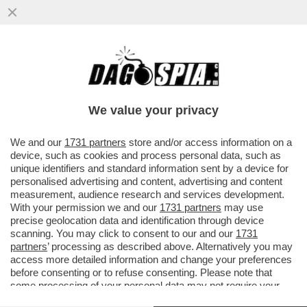
STANOTTE L'IRAN ATTACCHERÀ ISRAELE:
RISCHIO DI GUERRA TOTALE - È ATTESO
UN VIOLENTISSIMO BLITZ DI...
We value your privacy
VAI ALL'ARTICOLO
We and our
1731 partners
store and/or access information on a
device, such as cookies and process personal data, such as
unique identifiers and standard information sent by a device for
personalised advertising and content, advertising and content
measurement, audience research and services development.
With your permission we and our
1731 partners
may use
precise geolocation data and identification through device
scanning. You may click to consent to our and our
1731
partners
’ processing as described above. Alternatively you may
access more detailed information and change your preferences
before consenting or to refuse consenting. Please note that
some processing of your personal data may not require your
consent, but you have a right to object to such processing. Your