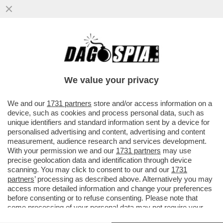
STANOTTE L'IRAN ATTACCHERÀ ISRAELE:
RISCHIO DI GUERRA TOTALE - È ATTESO
UN VIOLENTISSIMO BLITZ DI...
We value your privacy
VAI ALL'ARTICOLO
We and our
1731 partners
store and/or access information on a
device, such as cookies and process personal data, such as
unique identifiers and standard information sent by a device for
personalised advertising and content, advertising and content
measurement, audience research and services development.
With your permission we and our
1731 partners
may use
precise geolocation data and identification through device
scanning. You may click to consent to our and our
1731
partners
’ processing as described above. Alternatively you may
access more detailed information and change your preferences
before consenting or to refuse consenting. Please note that
some processing of your personal data may not require your
consent, but you have a right to object to such processing. Your