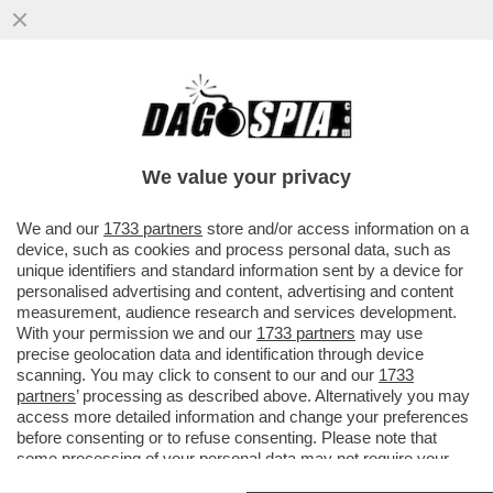
HONG KONG, I SITI PORNO SI BLOCCANO
PER INCORAGGIARE I CITTADINI A
PROTESTARE:NON RIMANETE A CASA A
We value your privacy
VAI ALL'ARTICOLO
We and our
1733 partners
store and/or access information on a
device, such as cookies and process personal data, such as
unique identifiers and standard information sent by a device for
personalised advertising and content, advertising and content
measurement, audience research and services development.
With your permission we and our
1733 partners
may use
precise geolocation data and identification through device
scanning. You may click to consent to our and our
1733
partners
’ processing as described above. Alternatively you may
access more detailed information and change your preferences
before consenting or to refuse consenting. Please note that
some processing of your personal data may not require your
consent, but you have a right to object to such processing. Your