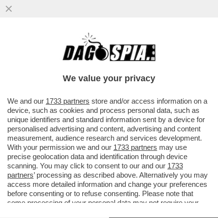
HONG KONG, I SITI PORNO SI BLOCCANO
PER INCORAGGIARE I CITTADINI A
PROTESTARE:NON RIMANETE A CASA A
We value your privacy
VAI ALL'ARTICOLO
We and our
1733 partners
store and/or access information on a
device, such as cookies and process personal data, such as
unique identifiers and standard information sent by a device for
personalised advertising and content, advertising and content
measurement, audience research and services development.
With your permission we and our
1733 partners
may use
precise geolocation data and identification through device
scanning. You may click to consent to our and our
1733
partners
’ processing as described above. Alternatively you may
access more detailed information and change your preferences
before consenting or to refuse consenting. Please note that
some processing of your personal data may not require your
consent, but you have a right to object to such processing. Your