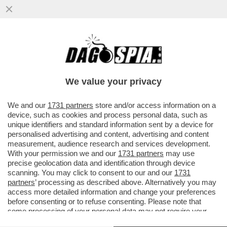
CAFONALISSIMO WALTERLOO! DALLA
SCHLEIN A D'ALEMA: TUTTI I SINISTRATI
ALLA PRIMA DEL FILM DI VELTRONI
We value your privacy
VAI ALL'ARTICOLO
We and our
1731 partners
store and/or access information on a
device, such as cookies and process personal data, such as
unique identifiers and standard information sent by a device for
personalised advertising and content, advertising and content
measurement, audience research and services development.
With your permission we and our
1731 partners
may use
precise geolocation data and identification through device
scanning. You may click to consent to our and our
1731
partners
’ processing as described above. Alternatively you may
access more detailed information and change your preferences
before consenting or to refuse consenting. Please note that
some processing of your personal data may not require your
consent, but you have a right to object to such processing. Your