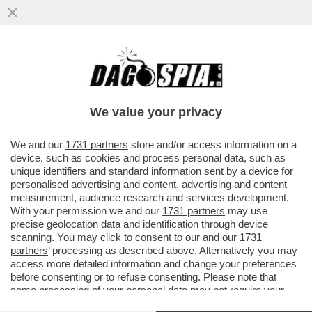
CAFONALISSIMO WALTERLOO! DALLA
SCHLEIN A D'ALEMA: TUTTI I SINISTRATI
ALLA PRIMA DEL FILM DI VELTRONI
We value your privacy
VAI ALL'ARTICOLO
We and our
1731 partners
store and/or access information on a
device, such as cookies and process personal data, such as
unique identifiers and standard information sent by a device for
personalised advertising and content, advertising and content
measurement, audience research and services development.
With your permission we and our
1731 partners
may use
precise geolocation data and identification through device
scanning. You may click to consent to our and our
1731
partners
’ processing as described above. Alternatively you may
access more detailed information and change your preferences
before consenting or to refuse consenting. Please note that
some processing of your personal data may not require your
consent, but you have a right to object to such processing. Your