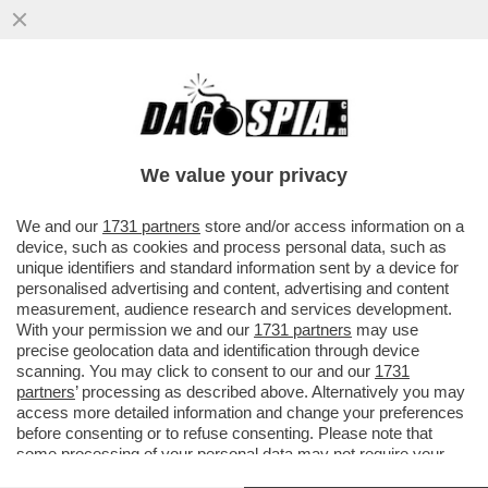
CAFONAL BOSCHI IN FIAMME! ALLA
SERATA DI BENEFICENZA AL ST. REGIS I
BACI TRA BOSCHI E BERRUTI...
We value your privacy
VAI ALL'ARTICOLO
We and our
1731 partners
store and/or access information on a
device, such as cookies and process personal data, such as
unique identifiers and standard information sent by a device for
personalised advertising and content, advertising and content
measurement, audience research and services development.
With your permission we and our
1731 partners
may use
precise geolocation data and identification through device
scanning. You may click to consent to our and our
1731
partners
’ processing as described above. Alternatively you may
access more detailed information and change your preferences
before consenting or to refuse consenting. Please note that
some processing of your personal data may not require your
consent, but you have a right to object to such processing. Your