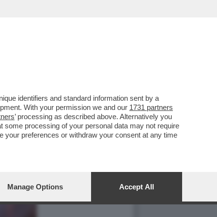
que identifiers and standard information sent by a
lopment. With your permission we and our
1731 partners
tners
’ processing as described above. Alternatively you
at some processing of your personal data may not require
nge your preferences or withdraw your consent at any time
Manage Options
Accept All