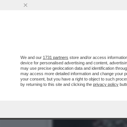
We and our
1731 partners
store and/or access information
device for personalised advertising and content, advert
may use precise geolocation data and identification throu
may access more detailed information and change your pre
your consent, but you have a right to object to such proc
by returning to this site and clicking the
privacy policy
butt