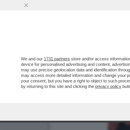
We and our
1731 partners
store and/or access information
device for personalised advertising and content, advert
may use precise geolocation data and identification throu
may access more detailed information and change your pre
your consent, but you have a right to object to such proc
by returning to this site and clicking the
privacy policy
butt