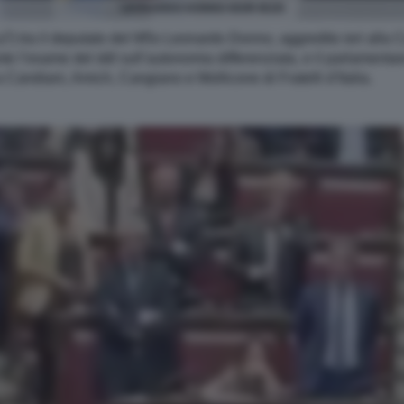
LEONARDO DONNO IGOR IEZZI
 (La7) tra il deputato del M5s Leonardo Donno, aggredito ieri al
nte l’esame del ddl sull’autonomia differenziata, e il parlamentar
Candiani, Amich, Cangiano e Mollicone di Fratelli d’Italia.