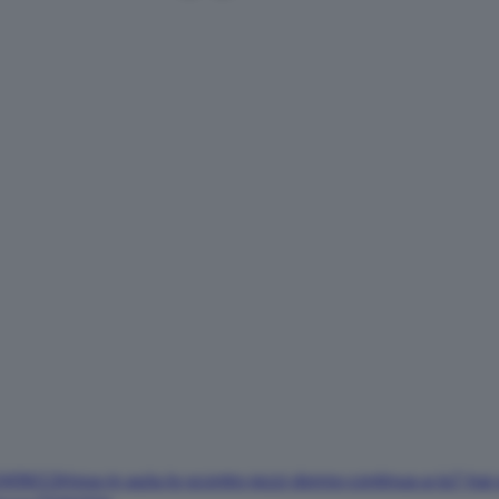
024/06/13/rissa-in-aula-lo-scontro-iezzi-donno-continua-a-la7-hai