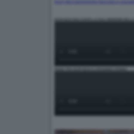
fuori-dal-parlamento-fascista-e-squad
IGOR IEZZI RACCONTA LA SUA VERSIONE DEL
RISSA TRA IGOR IEZZI E LEONARDO DONNO