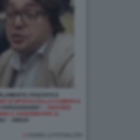
ARLAMENTO, FASCISTA E
NNO SI SPOSTA DALLA CAMERA A
VI VERGOGNARE!” –
PIOVONO
NO 4, SANZIONI PER 11
” - VIDEO!
GUARDA LA FOTOGALLERY