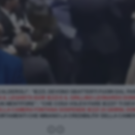
ALDEROLI”; “IEZZI, DEVONO SBATTERTI FUORI DAL P
 IL LEGHISTA IGOR IEZZI E IL GRILLINO LEONARDO DO
UN MENTITORE”; “CHE COSA VOLEVI FARE IEZZI? TI DE
ELLA CAMERA FONTANA SOSPENDE IEZZI 15 GIORNI, DON
ORTAMENTI CHE MINANO LA CREDIBILITA’ DELLA CAMERA