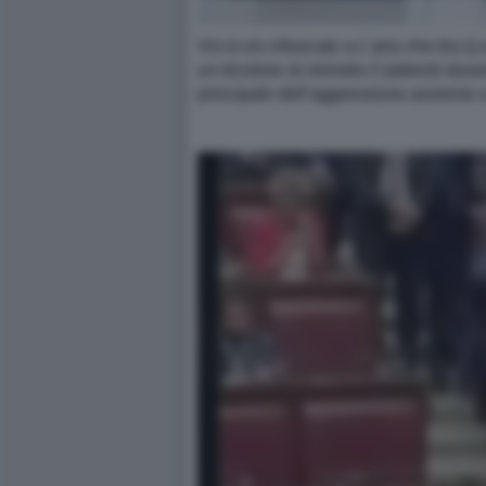
Vis-à-vis infuocato a L’aria che tira
un tricolore al ministro Calderoli dura
principale dell’aggressione assieme a 