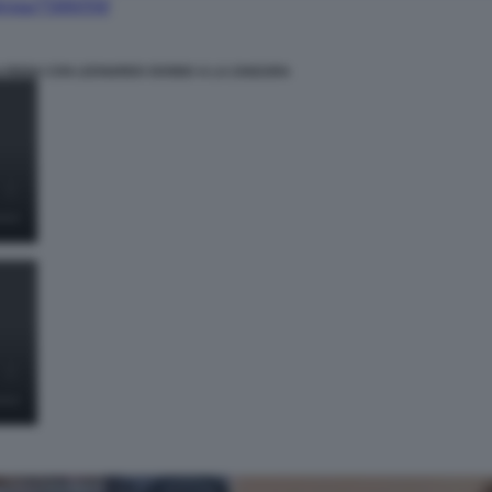
rista/7586059/
LA RISSA CON LEONARDO DONNO A LA ZANZARA