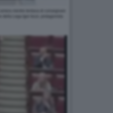
la Camera mentre tentava di consegnare
e della Lega Igor Iezzi, protagonista