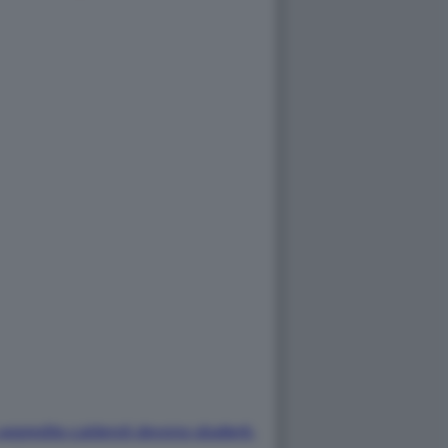
-aggredito-calderoli-devono-sbatterti-