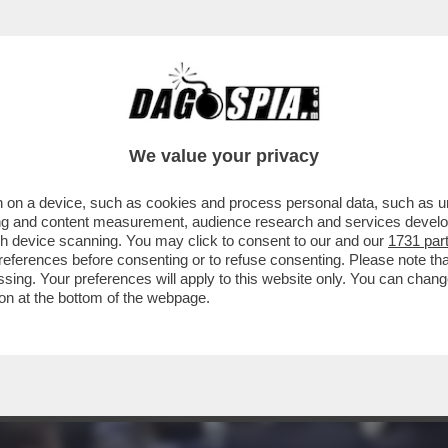
We value your privacy
 on a device, such as cookies and process personal data, such as uni
ising and content measurement, audience research and services deve
gh device scanning. You may click to consent to our and our
1731 par
ferences before consenting or to refuse consenting. Please note th
essing. Your preferences will apply to this website only. You can cha
on at the bottom of the webpage.