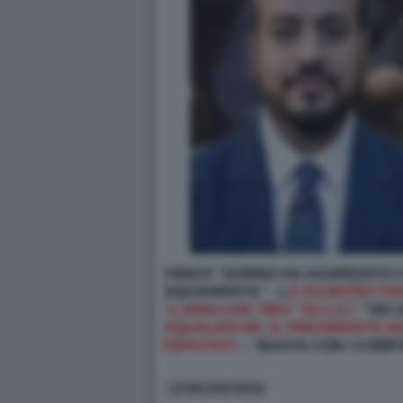
VIDEO! “DONNO HA AGGREDITO C
SQUADRISTA” - L
O SCONTRO TRA
“L’ARIA CHE TIRA” SU LA7:
“SEI 
SQUALIFICHE: IL PRESIDENTE D
DEPUTATI
– “BASTA CON I COMP
14 GIU 2024 08:04