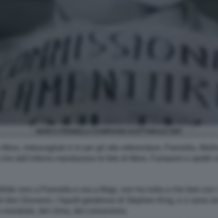
MARCO PANNELLA CAMPAGNA ELETTORALE 1987
Moro, imbavagliati in tv per gli otto referendum, Pannella, Mell
i che dall’inferno mandavano le foto di Moro. Fantasmi e spettri 
Wilde sino a Pannella e ora a Magi, non ha nulla a che fare con i
on Giovanni, i liquidi gelatinosi di Stephen King, e ci sono anc
a mondiale, del clima, del comunismo.