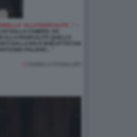
NNELLA” ALLA RADICALITA’..."
–
ULSO DALLA CAMERA, HA
IO ALLA RADICALITÀ QUELLO
TI DALLA RAI E BOICOTTATI DA
 FANTASMA ITALIANO…”
GUARDA LA FOTOGALLERY