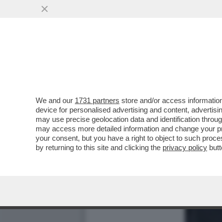
We and our
1731 partners
store and/or access information
device for personalised advertising and content, advert
may use precise geolocation data and identification throu
may access more detailed information and change your pre
your consent, but you have a right to object to such proc
by returning to this site and clicking the
privacy policy
butt