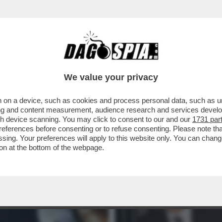
We value your privacy
 on a device, such as cookies and process personal data, such as uni
ising and content measurement, audience research and services deve
gh device scanning. You may click to consent to our and our
1731 par
ferences before consenting or to refuse consenting. Please note th
essing. Your preferences will apply to this website only. You can cha
on at the bottom of the webpage.