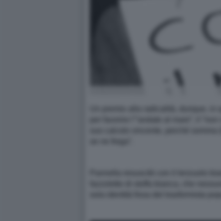
Un premio alla radicalità, dunque, in 
per favorire l’“andate al mare”, il “non
suo calcolo vincente, perché somma (le
se ne frega”.
Pannella resuscitò con il lenzuolo bia
fazzoletto di stoffa bianca, che nessun
sola identità fissa del trasformista po