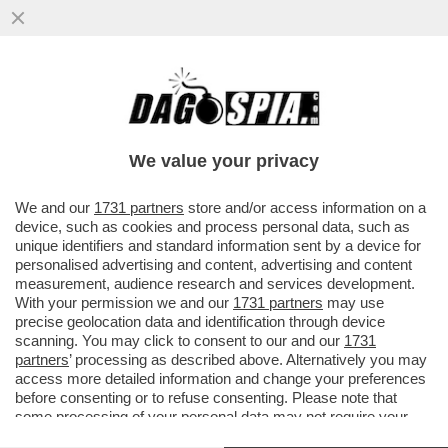
We value your privacy
We and our
1731 partners
store and/or access information on a
device, such as cookies and process personal data, such as
unique identifiers and standard information sent by a device for
personalised advertising and content, advertising and content
measurement, audience research and services development.
With your permission we and our
1731 partners
may use
precise geolocation data and identification through device
scanning. You may click to consent to our and our
1731
SIAMO MESSI MALE: L’UNICA DIPLOMAZIA CHE
partners
’ processing as described above. Alternatively you may
TRUMP CONOSCE È QUELLA DELLE BOMBE
– LE
access more detailed information and change your preferences
TRATTATIVE USA-IRAN SONO ARENATE PERCHE’ GLI
before consenting or to refuse consenting. Please note that
AYATOLLAH NON HANNO FRETTA, A DIFFERENZA
some processing of your personal data may not require your
DEL GANGSTER DELLA CASA BIANCA, CHE CERCA
consent, but you have a right to object to such processing. Your
DI FORZARE IL BLOCCO DI HORMUZ –