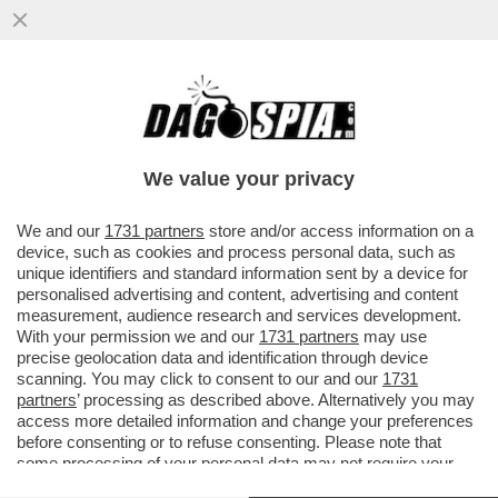
We value your privacy
We and our
1731 partners
store and/or access information on a
device, such as cookies and process personal data, such as
unique identifiers and standard information sent by a device for
personalised advertising and content, advertising and content
measurement, audience research and services development.
With your permission we and our
1731 partners
may use
precise geolocation data and identification through device
scanning. You may click to consent to our and our
1731
partners
’ processing as described above. Alternatively you may
access more detailed information and change your preferences
ZELENSKY, PIJATE I SOLDI MA NUN S’ALLARGAMO –
before consenting or to refuse consenting. Please note that
L’UNIONE EUROPEA SBLOCCA IL MAXI PRESTITO DA
some processing of your personal data may not require your
90 MILIARDI PER KIEV, MA SULL’INGRESSO
consent, but you have a right to object to such processing. Your
DELL’UCRAINA, BLOCCATO FINORA DA ORBAN,