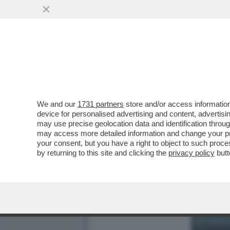
We and our
1731 partners
store and/or access information
device for personalised advertising and content, advert
may use precise geolocation data and identification throu
may access more detailed information and change your pre
your consent, but you have a right to object to such proc
by returning to this site and clicking the
privacy policy
butt