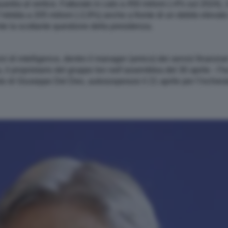
ardia al vertice. Fatturato in calo a 450 milioni (-4% sul 2024), 1
’ebitda a 205 milioni (-2,9%) anche a fronte di un debito elevato
 la scottante questione della presidenza.
i di intelligence, dentro il manager (amico) dei servizi finanziar
 il proprietario del gruppo Ion nell’assemblea del 30 aprile - l
 di Giuseppe Del Deo, autosospesosi il 21 aprile per l’inchiesta