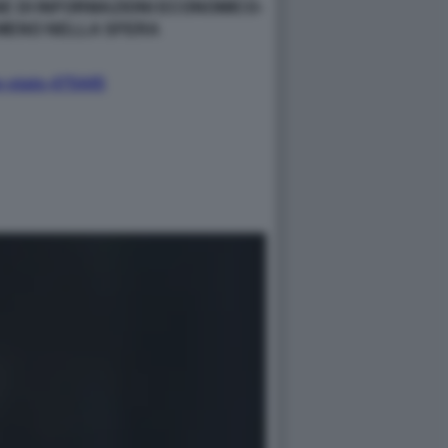
E DI INFORMAZIONI ECONOMICO-
O MENO NELLA SFERA
e-stato-475445