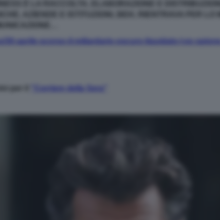
INESS È LA RACCOLTA, ELABORAZIONE E DISTRIBUZION
NCHE, AZIENDE E ISTITUZIONI, BEH, RIENTRAVA PER L
MUNICAZIONE…
30-aprile-scorso-il-miliardario-oscuro-liquidato-l-ex-spion
ni per il
"Corriere della Sera"