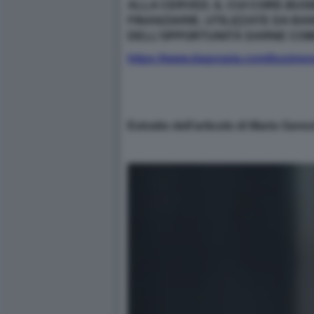
ALLA CERVED, IL CUI CORE-BUS
FINANZIARIE, UTILIZZATE DA BA
DELL’OPPORTUNITÀ DARNE CO
https://www.dagospia.com/business/
Estratto dell'articolo di Mario Gerevi