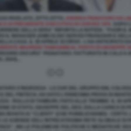
O RIVELATO, ZITTO ZITTO,
ANDREA PIGNATARO HA LIQU
CA DI PRESIDENTE ESECUTIVO DI CERVED SPA.
DOPO L
CORRIERE DELLA SERA" RIPORTA LA NOTIZIA: "FUORI I
RO IL MANAGER (AMICO) DEI SERVIZI FINANZIARI E DELL
LLA CASA, IL 30 APRILE SCORSO - L’HA ANTICIPATO D
IDENTE MAURIZIO TAMAGNINI AL POSTO DI GIUSEPPE 
RDARIO OSCURO” PIGNATARO: FATTURATO IN CALO A 450 
 2024)...
ATARO S’INGROSSA - LO ZAR DEL GRUPPO ION, COLOS
I E DEL FINTECH, HA DATO L’ENNESIMA PROVA DI MAN
A - RULLO DI TAMBURI, FIATO ALLE TROMBE: IL 30 AP
IONE DI STATO, GIUSEPPE DEL DEO, DALLA CARICA DI 
 INVIATA AI “CLIENTI” (CHE PUBBLICHIAMO) - CERTO,
LE AZIENDE DELL’INTRICATISSIMA RETE GLOBALE DI P
NZA’’ - MA LE POLEMICHE POLITICHE E MEDIATICHE SE