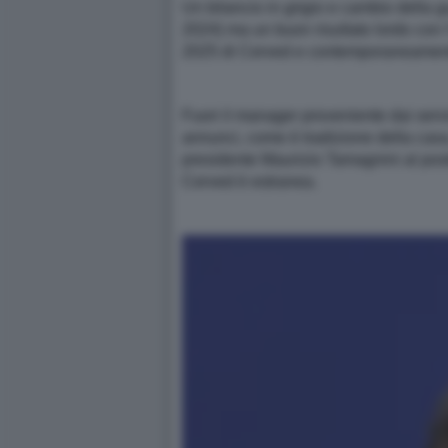
Un bilancio in grigio e cambio della gu
2024) ma un buon risultato lordo con l
2025 di Cerved e contemporaneamente
Fuori il manager proveniente dai serviz
annunci, come è tradizione della casa,
presidente Maurizio Tamagnini al posto
Cerved è estranea.