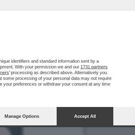
que identifiers and standard information sent by a
lopment. With your permission we and our
1731 partners
tners
’ processing as described above. Alternatively you
at some processing of your personal data may not require
nge your preferences or withdraw your consent at any time
Manage Options
Accept All