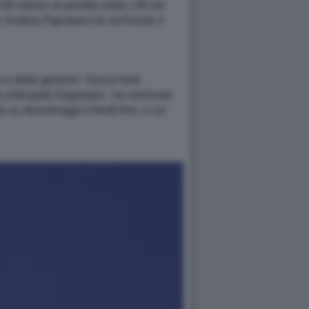
46 milioni di perdita netta (-38 nel
: Andrea Pignataro ha archiviato il
i e delle gestioni. Senza tanti
’ha anticipato Dagospia - ha nominato
 su dossieraggi e fondi Aisi, a cui