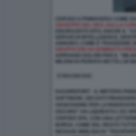
CERVED A PRIMAVERA! COME DAG
GIUSEPPE DEL DEO, DALLA CARI
DISGRAZIATO SITO, ANCHE IL "
SERVIZI DI INTELLIGENCE, DENT
ANNUNCI, COME È TRADIZIONE DE
GRUPPO ION HA NOMINATO PRES
ARRIVANO DOLORI PER IL “MILIA
MILIONI DI PERDITA NETTA (-38 NEL
27 MAG 2026 19:50
DAGOREPORT - IL MISTERO PIGN
SOFTWARE, DEI DATI FINANZIAR
OSSESSIONE PER LA RISERVATEZZ
OSCURO” HA LIQUIDATO L’EX SP
CERVED SPA, CON UNA LETTERINA
BORSA, COME DEL RESTO TUTTE 
NESSUN OBBLIGO DI ‘’TRASPARE