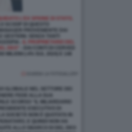
IDATO L’EX SPIONE DI STATO,
O SCOOP DI QUESTO
L MANAGER PROVENIENTE DAI
E GESTIONI. SENZA TANTI
AGOSPIA -
IL PROPRIETARIO DEL
DEL DEO"
- DAI CONTI DI CERVED
MILIONI (-4% SUL 2024) E 146
GUARDA LA FOTOGALLERY
SO GLOBALE NEL SETTORE DEI
TENERE FEDE ALLA SUA
RILE SCORSO “IL MILIARDARIO
PRESIDENTE ESECUTIVO DI
 LA SOCIETÀ NON È QUOTATA IN
IGNATARO, E QUINDI NON HA
GUITE ALLO SBARCO DI DEL DEO