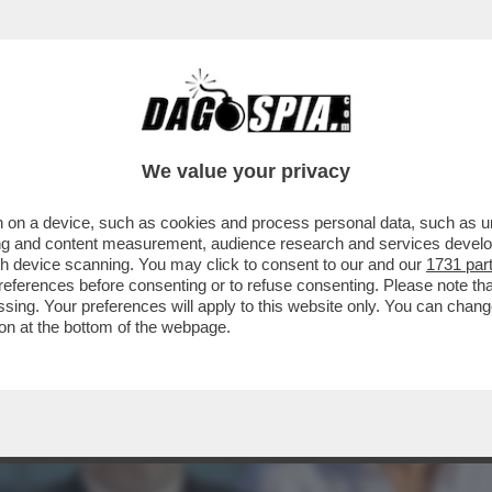
We value your privacy
 on a device, such as cookies and process personal data, such as uni
ising and content measurement, audience research and services deve
gh device scanning. You may click to consent to our and our
1731 par
ferences before consenting or to refuse consenting. Please note th
essing. Your preferences will apply to this website only. You can cha
on at the bottom of the webpage.