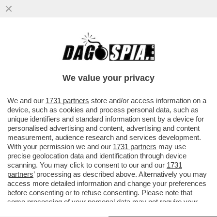
GIAMBRUNO DOVRA’ METTERE L’EGO
SOTT’OLIO: PER LUI, NIENTE RITORNO IN
CONDUZIONE!
We value your privacy
VAI ALL'ARTICOLO
We and our
1731 partners
store and/or access information on a
device, such as cookies and process personal data, such as
unique identifiers and standard information sent by a device for
personalised advertising and content, advertising and content
measurement, audience research and services development.
With your permission we and our
1731 partners
may use
precise geolocation data and identification through device
scanning. You may click to consent to our and our
1731
partners
’ processing as described above. Alternatively you may
access more detailed information and change your preferences
before consenting or to refuse consenting. Please note that
some processing of your personal data may not require your
consent, but you have a right to object to such processing. Your