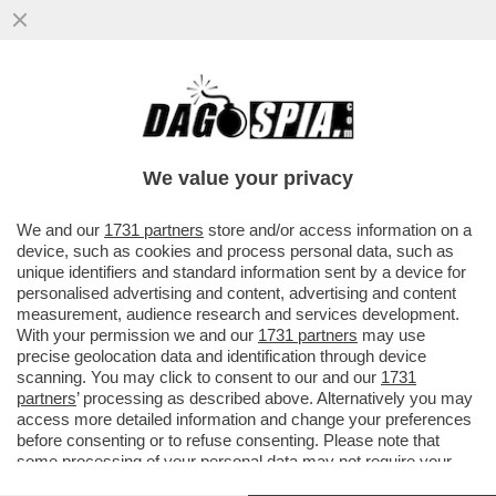
We value your privacy
We and our
1731 partners
store and/or access information on a
device, such as cookies and process personal data, such as
unique identifiers and standard information sent by a device for
personalised advertising and content, advertising and content
measurement, audience research and services development.
With your permission we and our
1731 partners
may use
precise geolocation data and identification through device
scanning. You may click to consent to our and our
1731
partners
’ processing as described above. Alternatively you may
IL PARADOSSO DELL'EUROPA: MALTRATTATA DA
access more detailed information and change your preferences
TRUMP, NON PUO’ FARE A MENO DEI MISSILONI MADE
before consenting or to refuse consenting. Please note that
IN USA
– “THE DONALD”, MENTRE DA UN LATO
some processing of your personal data may not require your
PIANIFICA IL RITIRO DI SOLDATI AMERICANI,
consent, but you have a right to object to such processing. Your
DALL’ALTRO FA SAPERE CHE
POTREBBE AMPLIARE