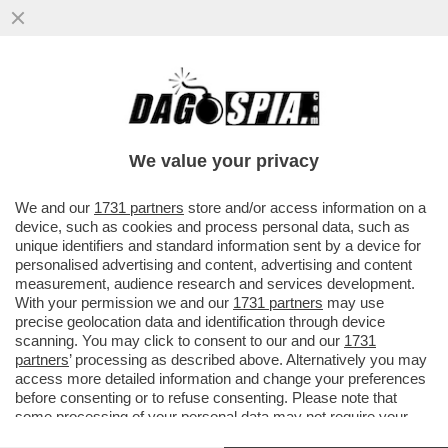
We value your privacy
We and our
1731 partners
store and/or access information on a
device, such as cookies and process personal data, such as
unique identifiers and standard information sent by a device for
personalised advertising and content, advertising and content
measurement, audience research and services development.
With your permission we and our
1731 partners
may use
precise geolocation data and identification through device
“LA MIA VITA DI RELAZIONE? UN’ACQUA PLACIDA. UN
scanning. You may click to consent to our and our
1731
LAGHETTO LISCIO COME L’OLIO, CON LE PAPERELLE
partners
’ processing as described above. Alternatively you may
A GALLEGGIARE”
- ILENIA PASTORELLI SI
access more detailed information and change your preferences
RACCONTA, DAL “GRANDE FRATELLO” AI FILM
before consenting or to refuse consenting. Please note that
some processing of your personal data may not require your
ROMANTICI. DOPO AVER CONFESSATO TEMPO FA DI
consent, but you have a right to object to such processing. Your
ESSERE SINGLE E DI PASSARE DEL TEMPO
SOLA