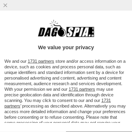
We value your privacy
We and our
1731 partners
store and/or access information on a
device, such as cookies and process personal data, such as
unique identifiers and standard information sent by a device for
personalised advertising and content, advertising and content
measurement, audience research and services development.
With your permission we and our
1731 partners
may use
precise geolocation data and identification through device
scanning. You may click to consent to our and our
1731
partners
’ processing as described above. Alternatively you may
access more detailed information and change your preferences
IL PARLAMENTO NON È UN PIANO BAR: BASTA
before consenting or to refuse consenting. Please note that
KARAOKE A MONTECITORIO –
LO STORICO GIANNI
some processing of your personal data may not require your
OLIVA: “QUANDO L'OPPOSIZIONE CANTA ‘BELLA
consent, but you have a right to object to such processing. Your
CIAO’ MI SEMBRA SI COMPORTI IN MODO IRRITUALE.