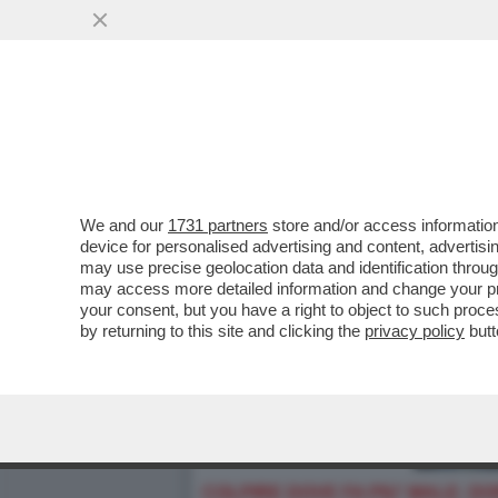
We and our
1731 partners
store and/or access information
device for personalised advertising and content, advert
may use precise geolocation data and identification throu
may access more detailed information and change your pre
your consent, but you have a right to object to such proc
by returning to this site and clicking the
privacy policy
butt
COLPIRE DOVE FA PIU' MALE: D