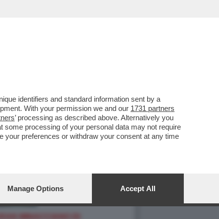
que identifiers and standard information sent by a
lopment. With your permission we and our
1731 partners
tners
’ processing as described above. Alternatively you
at some processing of your personal data may not require
nge your preferences or withdraw your consent at any time
Manage Options
Accept All
ARAN MINACCIANO DI